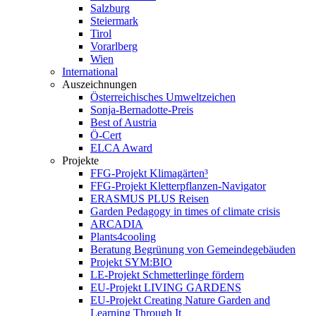
Salzburg
Steiermark
Tirol
Vorarlberg
Wien
International
Auszeichnungen
Österreichisches Umweltzeichen
Sonja-Bernadotte-Preis
Best of Austria
Ö-Cert
ELCA Award
Projekte
FFG-Projekt Klimagärten³
FFG-Projekt Kletterpflanzen-Navigator
ERASMUS PLUS Reisen
Garden Pedagogy in times of climate crisis
ARCADIA
Plants4cooling
Beratung Begrünung von Gemeindegebäuden
Projekt SYM:BIO
LE-Projekt Schmetterlinge fördern
EU-Projekt LIVING GARDENS
EU-Projekt Creating Nature Garden and
Learning Through It