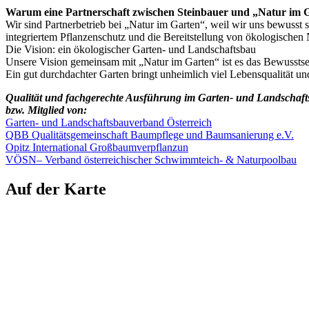
Warum eine Partnerschaft zwischen Steinbauer und „Natur im 
Wir sind Partnerbetrieb bei „Natur im Garten“, weil wir uns bewusst 
integriertem Pflanzenschutz und die Bereitstellung von ökologischen 
Die Vision: ein ökologischer Garten- und Landschaftsbau
Unsere Vision gemeinsam mit „Natur im Garten“ ist es das Bewussts
Ein gut durchdachter Garten bringt unheimlich viel Lebensqualität un
Qualität und fachgerechte Ausführung im Garten- und Landschaftsb
bzw. Mitglied von:
Garten- und Landschaftsbauverband Österreich
QBB Qualitätsgemeinschaft Baumpflege und Baumsanierung e.V.
Opitz International Großbaumverpflanzun
VÖSN– Verband österreichischer Schwimmteich- & Naturpoolbau
Auf der Karte