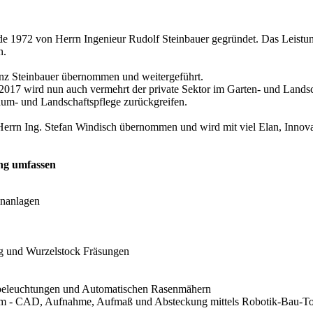
 1972 von Herrn Ingenieur Rudolf Steinbauer gegründet. Das Leistun
n.
nz Steinbauer übernommen und weitergeführt.
 2017 wird nun auch vermehrt der private Sektor im Garten- und Landsc
aum- und Landschaftspflege zurückgreifen.
errn Ing. Stefan Windisch übernommen und wird mit viel Elan, Innovati
ung umfassen
enanlagen
 und Wurzelstock Fräsungen
nbeleuchtungen und Automatischen Rasenmähern
amm - CAD, Aufnahme, Aufmaß und Absteckung mittels Robotik-Bau-To