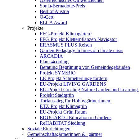
Österreichisches Umweltzeichen
Sonja-Bernadotte-Preis
Best of Austria
Ö-Cert
ELCA Award
Projekte
FFG-Projekt Klimagärten³
FFG-Projekt Kletterpflanzen-Navigator
ERASMUS PLUS Reisen
Garden Pedagogy in times of climate crisis
ARCADIA
Plants4cooling
Beratung Begrünung von Gemeindegebäuden
Projekt SYM:BIO
LE-Projekt Schmetterlinge fördern
EU-Projekt LIVING GARDENS
EU-Projekt Creating Nature Garden and Learning 
Projekt Stadtgrün
Torfausstieg für HobbygärtnerInnen
ETZ-Projekt Klimagrün
EU-Projekt Grün.Raum
EDUGARD - Education in Gardens
ReHABITAT Siedlung
Soziale Einrichtungen
Gemeinschaftsgärtnerinnen & -gärtner