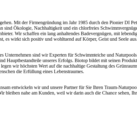
gehen. Mit der Firmengründung im Jahr 1985 durch den Pionier DI Peter
inn sind Ökologie, Nachhaltigkeit und ein chlorfreies Schwimmvergnüg
eter. Wir schaffen ein lang anhaltendes Badevergnügen, mit lebendigem
t, es wirkt sich positiv und wohltuend auf Körper, Geist und Seele aus
des Unternehmen sind wir Experten für Schwimmteiche und Naturpools. 
nd Hauptbestandteile unseres Erfolgs. Biotop bildet mit seinen Produk
 legen wir höchsten Wert auf die nachhaltige Gestaltung des Grünrau
enschen die Erfüllung eines Lebenstraumes.
am entwickeln wir und unsere Partner für Sie Ihren Traum-Naturpool. D
 Wir bleiben nahe am Kunden, weil wir darin auch die Chance sehen, Ih