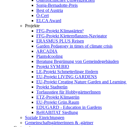
Österreichisches Umweltzeichen
Sonja-Bernadotte-Preis
Best of Austria
Ö-Cert
ELCA Award
Projekte
FFG-Projekt Klimagärten³
FFG-Projekt Kletterpflanzen-Navigator
ERASMUS PLUS Reisen
Garden Pedagogy in times of climate crisis
ARCADIA
Plants4cooling
Beratung Begrünung von Gemeindegebäuden
Projekt SYM:BIO
LE-Projekt Schmetterlinge fördern
EU-Projekt LIVING GARDENS
EU-Projekt Creating Nature Garden and Learning 
Projekt Stadtgrün
Torfausstieg für HobbygärtnerInnen
ETZ-Projekt Klimagrün
EU-Projekt Grün.Raum
EDUGARD - Education in Gardens
ReHABITAT Siedlung
Soziale Einrichtungen
Gemeinschaftsgärtnerinnen & -gärtner