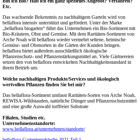
Bin ich Bio? Hab ich ein ganz spezielles Angebot? Verfahren?
Etc.
Das wachsende Bekenntnis zu nachhaltigem Garteln wird von
bellaflora intensiv unterstützt und gefördert. Unter der Marke
„bellaflora biogarten“ führt das Unternehmen ein Bio-Sortiment mit
Bio-Kräutern, Obst und Gemüse. Mit dem Raritäten-Sortiment von
Arche Noah will bellaflora wieder vermehrt seltene, heimische
Gemüse- und Obstsorten in die Gärten der Kunden bringen.
bellaflora bietet außerdem ausschließlich ökologische
Pflanzenschutz- und Pflanzenstärkungsmittel an. Viele Gärtnereien
setzen den von bellaflora entwickelten Nachhaltigkeitsstandard in
ihrem Betrieb um.
Welche nachhaltigen Produkte/Services und ökologisch
wertvollen Pflanzen finden Sie bei mir?
Das bellaflora-Sortiment umfasst Raritäten-Sorten von Arche Noah,
REWISA-Wildstauden, natürliche Dünger und Pflanzenschutzmittel
und eine große Auswahl torffreier Substrate
Filialen, Studien etc.
Unternehmensstandorte:
www.bellaflora.at/unternehmen/standorte/
bellaflora-Gartentrendstudie 2021 Teil 1