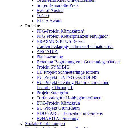
Österreichisches Umweltzeichen
Sonja-Bernadotte-Preis
Best of Austria
Ö-Cert
ELCA Award
Projekte
FFG-Projekt Klimagärten³
FFG-Projekt Kletterpflanzen-Navigator
ERASMUS PLUS Reisen
Garden Pedagogy in times of climate crisis
ARCADIA
Plants4cooling
Beratung Begrünung von Gemeindegebäuden
Projekt SYM:BIO
LE-Projekt Schmetterlinge fördern
EU-Projekt LIVING GARDENS
EU-Projekt Creating Nature Garden and
Learning Through It
Projekt Stadtgrün
Torfausstieg für HobbygärtnerInnen
ETZ-Projekt Klimagrün
EU-Projekt Grün.Raum
EDUGARD - Education in Gardens
ReHABITAT Siedlung
Soziale Einrichtungen