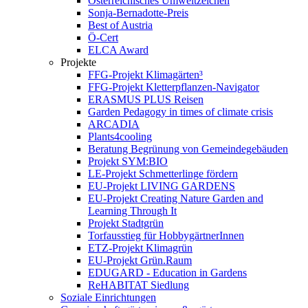
Österreichisches Umweltzeichen
Sonja-Bernadotte-Preis
Best of Austria
Ö-Cert
ELCA Award
Projekte
FFG-Projekt Klimagärten³
FFG-Projekt Kletterpflanzen-Navigator
ERASMUS PLUS Reisen
Garden Pedagogy in times of climate crisis
ARCADIA
Plants4cooling
Beratung Begrünung von Gemeindegebäuden
Projekt SYM:BIO
LE-Projekt Schmetterlinge fördern
EU-Projekt LIVING GARDENS
EU-Projekt Creating Nature Garden and
Learning Through It
Projekt Stadtgrün
Torfausstieg für HobbygärtnerInnen
ETZ-Projekt Klimagrün
EU-Projekt Grün.Raum
EDUGARD - Education in Gardens
ReHABITAT Siedlung
Soziale Einrichtungen