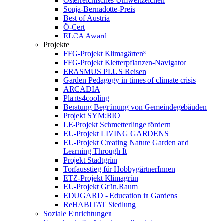
Österreichisches Umweltzeichen
Sonja-Bernadotte-Preis
Best of Austria
Ö-Cert
ELCA Award
Projekte
FFG-Projekt Klimagärten³
FFG-Projekt Kletterpflanzen-Navigator
ERASMUS PLUS Reisen
Garden Pedagogy in times of climate crisis
ARCADIA
Plants4cooling
Beratung Begrünung von Gemeindegebäuden
Projekt SYM:BIO
LE-Projekt Schmetterlinge fördern
EU-Projekt LIVING GARDENS
EU-Projekt Creating Nature Garden and
Learning Through It
Projekt Stadtgrün
Torfausstieg für HobbygärtnerInnen
ETZ-Projekt Klimagrün
EU-Projekt Grün.Raum
EDUGARD - Education in Gardens
ReHABITAT Siedlung
Soziale Einrichtungen