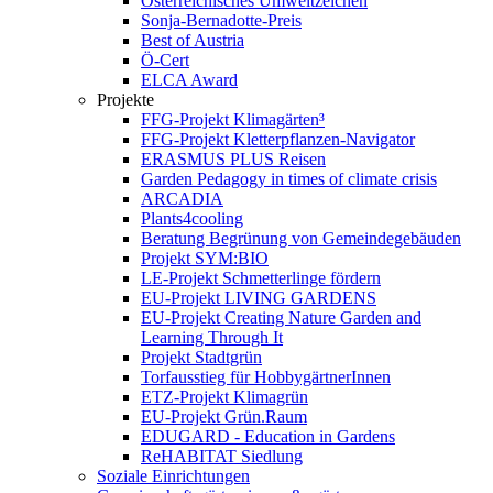
Österreichisches Umweltzeichen
Sonja-Bernadotte-Preis
Best of Austria
Ö-Cert
ELCA Award
Projekte
FFG-Projekt Klimagärten³
FFG-Projekt Kletterpflanzen-Navigator
ERASMUS PLUS Reisen
Garden Pedagogy in times of climate crisis
ARCADIA
Plants4cooling
Beratung Begrünung von Gemeindegebäuden
Projekt SYM:BIO
LE-Projekt Schmetterlinge fördern
EU-Projekt LIVING GARDENS
EU-Projekt Creating Nature Garden and
Learning Through It
Projekt Stadtgrün
Torfausstieg für HobbygärtnerInnen
ETZ-Projekt Klimagrün
EU-Projekt Grün.Raum
EDUGARD - Education in Gardens
ReHABITAT Siedlung
Soziale Einrichtungen