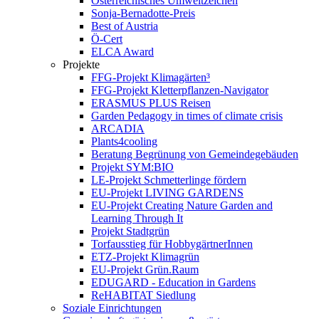
Österreichisches Umweltzeichen
Sonja-Bernadotte-Preis
Best of Austria
Ö-Cert
ELCA Award
Projekte
FFG-Projekt Klimagärten³
FFG-Projekt Kletterpflanzen-Navigator
ERASMUS PLUS Reisen
Garden Pedagogy in times of climate crisis
ARCADIA
Plants4cooling
Beratung Begrünung von Gemeindegebäuden
Projekt SYM:BIO
LE-Projekt Schmetterlinge fördern
EU-Projekt LIVING GARDENS
EU-Projekt Creating Nature Garden and
Learning Through It
Projekt Stadtgrün
Torfausstieg für HobbygärtnerInnen
ETZ-Projekt Klimagrün
EU-Projekt Grün.Raum
EDUGARD - Education in Gardens
ReHABITAT Siedlung
Soziale Einrichtungen