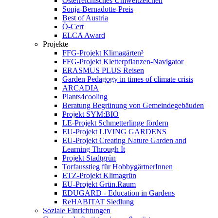
Österreichisches Umweltzeichen
Sonja-Bernadotte-Preis
Best of Austria
Ö-Cert
ELCA Award
Projekte
FFG-Projekt Klimagärten³
FFG-Projekt Kletterpflanzen-Navigator
ERASMUS PLUS Reisen
Garden Pedagogy in times of climate crisis
ARCADIA
Plants4cooling
Beratung Begrünung von Gemeindegebäuden
Projekt SYM:BIO
LE-Projekt Schmetterlinge fördern
EU-Projekt LIVING GARDENS
EU-Projekt Creating Nature Garden and
Learning Through It
Projekt Stadtgrün
Torfausstieg für HobbygärtnerInnen
ETZ-Projekt Klimagrün
EU-Projekt Grün.Raum
EDUGARD - Education in Gardens
ReHABITAT Siedlung
Soziale Einrichtungen