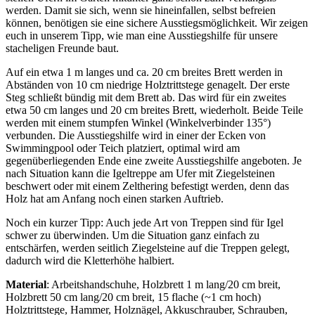
werden. Damit sie sich, wenn sie hineinfallen, selbst befreien
können, benötigen sie eine sichere Ausstiegsmöglichkeit. Wir zeigen
euch in unserem Tipp, wie man eine Ausstiegshilfe für unsere
stacheligen Freunde baut.
Auf ein etwa 1 m langes und ca. 20 cm breites Brett werden in
Abständen von 10 cm niedrige Holztrittstege genagelt. Der erste
Steg schließt bündig mit dem Brett ab. Das wird für ein zweites
etwa 50 cm langes und 20 cm breites Brett, wiederholt. Beide Teile
werden mit einem stumpfen Winkel (Winkelverbinder 135°)
verbunden. Die Ausstiegshilfe wird in einer der Ecken von
Swimmingpool oder Teich platziert, optimal wird am
gegenüberliegenden Ende eine zweite Ausstiegshilfe angeboten. Je
nach Situation kann die Igeltreppe am Ufer mit Ziegelsteinen
beschwert oder mit einem Zelthering befestigt werden, denn das
Holz hat am Anfang noch einen starken Auftrieb.
Noch ein kurzer Tipp: Auch jede Art von Treppen sind für Igel
schwer zu überwinden. Um die Situation ganz einfach zu
entschärfen, werden seitlich Ziegelsteine auf die Treppen gelegt,
dadurch wird die Kletterhöhe halbiert.
Material
: Arbeitshandschuhe, Holzbrett 1 m lang/20 cm breit,
Holzbrett 50 cm lang/20 cm breit, 15 flache (~1 cm hoch)
Holztrittstege, Hammer, Holznägel, Akkuschrauber, Schrauben,