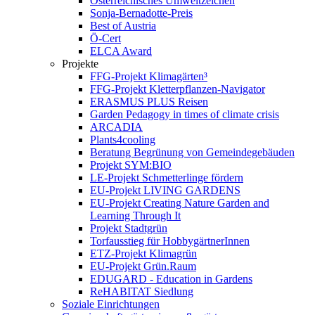
Österreichisches Umweltzeichen
Sonja-Bernadotte-Preis
Best of Austria
Ö-Cert
ELCA Award
Projekte
FFG-Projekt Klimagärten³
FFG-Projekt Kletterpflanzen-Navigator
ERASMUS PLUS Reisen
Garden Pedagogy in times of climate crisis
ARCADIA
Plants4cooling
Beratung Begrünung von Gemeindegebäuden
Projekt SYM:BIO
LE-Projekt Schmetterlinge fördern
EU-Projekt LIVING GARDENS
EU-Projekt Creating Nature Garden and
Learning Through It
Projekt Stadtgrün
Torfausstieg für HobbygärtnerInnen
ETZ-Projekt Klimagrün
EU-Projekt Grün.Raum
EDUGARD - Education in Gardens
ReHABITAT Siedlung
Soziale Einrichtungen