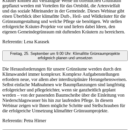
Kräuter können auf vielfältigste Weise im öffentlichen Grünraum
gepflanzt werden mit Vorteilen für das Ortsbild, die Artenvielfalt
und das soziale Miteinander in der Gemeinde. Dieses Webinar gibt
einen Überblick über klimafitte Duft-, Heil- und Wildkräuter für die
Grünraumgestaltung und welche Pflege sie benötigen. Wir stellen
erfolgreiche Kräuter-Projekte vor und liefern dabei Ideen, den
eigenen Gemeindegrünraum mit duftenden Kräutern zu bereichern.
Referentin: Lena Karasek
Freitag, 25. September um 9.00 Uhr: Klimafitte Grünraumprojekte
erfolgreich planen und umsetzen
Die Herausforderungen für unsere Grünräume werden durch den
Klimawandel immer komplexer. Komplexe Aufgabenstellungen
erfordern neue, vor allem aber interdisziplinäre Herangehensweisen.
Selbst einfache Maßnahmen wie Baumpflanzungen sind langfristig
erfolgreicher und pflegeleichter, wenn sie ganzheitlich geplant
werden – von der passenden Baumscheibe über die Einleitung von
Niederschlagswasser bis hin zur laufenden Pflege. In diesem
Webinar zeigen wir Ihnen mögliche Schritte und Stellschrauben für
die erfolgreiche Umsetzung klimafitter Grünraumprojekte.
Referentin: Petra Hirner