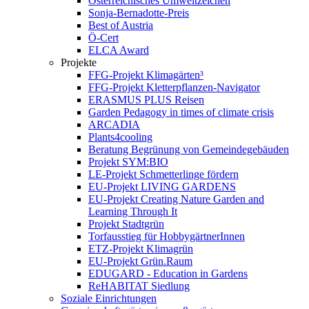
Österreichisches Umweltzeichen
Sonja-Bernadotte-Preis
Best of Austria
Ö-Cert
ELCA Award
Projekte
FFG-Projekt Klimagärten³
FFG-Projekt Kletterpflanzen-Navigator
ERASMUS PLUS Reisen
Garden Pedagogy in times of climate crisis
ARCADIA
Plants4cooling
Beratung Begrünung von Gemeindegebäuden
Projekt SYM:BIO
LE-Projekt Schmetterlinge fördern
EU-Projekt LIVING GARDENS
EU-Projekt Creating Nature Garden and
Learning Through It
Projekt Stadtgrün
Torfausstieg für HobbygärtnerInnen
ETZ-Projekt Klimagrün
EU-Projekt Grün.Raum
EDUGARD - Education in Gardens
ReHABITAT Siedlung
Soziale Einrichtungen