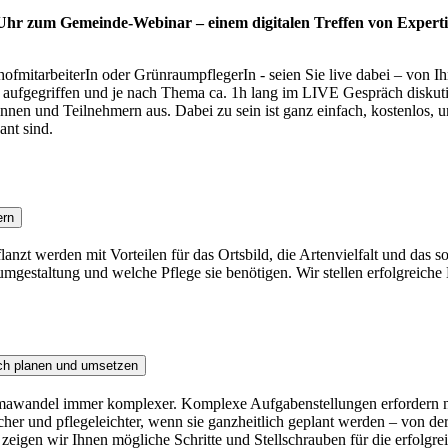
 Uhr zum Gemeinde-Webinar – einem digitalen Treffen von Experti
fmitarbeiterIn oder GrünraumpflegerIn - seien Sie live dabei – von I
ufgegriffen und je nach Thema ca. 1h lang im LIVE Gespräch diskutiert
nen und Teilnehmern aus. Dabei zu sein ist ganz einfach, kostenlos, u
ant sind.
ern
anzt werden mit Vorteilen für das Ortsbild, die Artenvielfalt und das 
umgestaltung und welche Pflege sie benötigen. Wir stellen erfolgreiche 
ich planen und umsetzen
wandel immer komplexer. Komplexe Aufgabenstellungen erfordern neue
her und pflegeleichter, wenn sie ganzheitlich geplant werden – von d
 zeigen wir Ihnen mögliche Schritte und Stellschrauben für die erfolgr