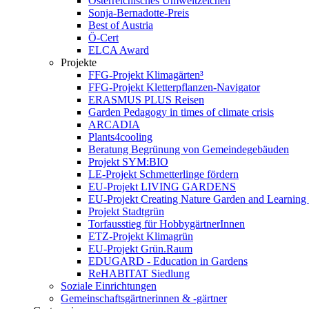
Österreichisches Umweltzeichen
Sonja-Bernadotte-Preis
Best of Austria
Ö-Cert
ELCA Award
Projekte
FFG-Projekt Klimagärten³
FFG-Projekt Kletterpflanzen-Navigator
ERASMUS PLUS Reisen
Garden Pedagogy in times of climate crisis
ARCADIA
Plants4cooling
Beratung Begrünung von Gemeindegebäuden
Projekt SYM:BIO
LE-Projekt Schmetterlinge fördern
EU-Projekt LIVING GARDENS
EU-Projekt Creating Nature Garden and Learning 
Projekt Stadtgrün
Torfausstieg für HobbygärtnerInnen
ETZ-Projekt Klimagrün
EU-Projekt Grün.Raum
EDUGARD - Education in Gardens
ReHABITAT Siedlung
Soziale Einrichtungen
Gemeinschaftsgärtnerinnen & -gärtner