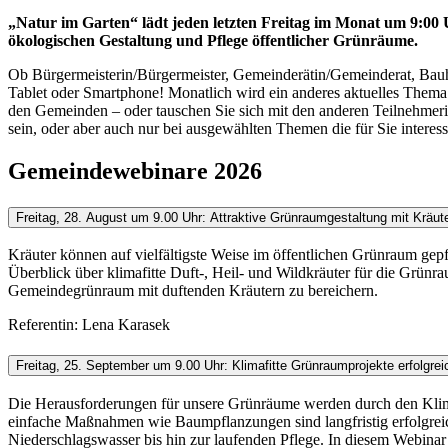
„Natur im Garten“ lädt jeden letzten Freitag im Monat um 9:00
ökologischen Gestaltung und Pflege öffentlicher Grünräume.
Ob Bürgermeisterin/Bürgermeister, Gemeinderätin/Gemeinderat, Bauho
Tablet oder Smartphone! Monatlich wird ein anderes aktuelles Thema a
den Gemeinden – oder tauschen Sie sich mit den anderen Teilnehmerin
sein, oder aber auch nur bei ausgewählten Themen die für Sie interess
Gemeindewebinare 2026
Freitag, 28. August um 9.00 Uhr: Attraktive Grünraumgestaltung mit Kräut
Kräuter können auf vielfältigste Weise im öffentlichen Grünraum gepfl
Überblick über klimafitte Duft-, Heil- und Wildkräuter für die Grünra
Gemeindegrünraum mit duftenden Kräutern zu bereichern.
Referentin: Lena Karasek
Freitag, 25. September um 9.00 Uhr: Klimafitte Grünraumprojekte erfolgre
Die Herausforderungen für unsere Grünräume werden durch den Klima
einfache Maßnahmen wie Baumpflanzungen sind langfristig erfolgreic
Niederschlagswasser bis hin zur laufenden Pflege. In diesem Webinar