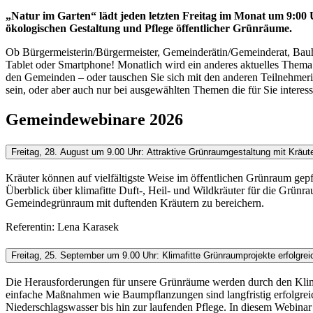
„Natur im Garten“ lädt jeden letzten Freitag im Monat um 9:00
ökologischen Gestaltung und Pflege öffentlicher Grünräume.
Ob Bürgermeisterin/Bürgermeister, Gemeinderätin/Gemeinderat, Bauho
Tablet oder Smartphone! Monatlich wird ein anderes aktuelles Thema a
den Gemeinden – oder tauschen Sie sich mit den anderen Teilnehmerin
sein, oder aber auch nur bei ausgewählten Themen die für Sie interess
Gemeindewebinare 2026
Freitag, 28. August um 9.00 Uhr: Attraktive Grünraumgestaltung mit Kräut
Kräuter können auf vielfältigste Weise im öffentlichen Grünraum gepfl
Überblick über klimafitte Duft-, Heil- und Wildkräuter für die Grünra
Gemeindegrünraum mit duftenden Kräutern zu bereichern.
Referentin: Lena Karasek
Freitag, 25. September um 9.00 Uhr: Klimafitte Grünraumprojekte erfolgre
Die Herausforderungen für unsere Grünräume werden durch den Klima
einfache Maßnahmen wie Baumpflanzungen sind langfristig erfolgreic
Niederschlagswasser bis hin zur laufenden Pflege. In diesem Webinar