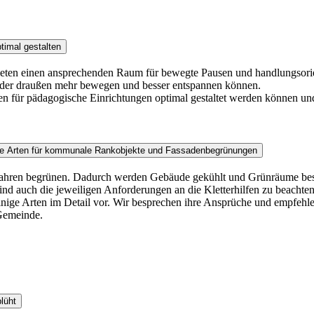
timal gestalten
bieten einen ansprechenden Raum für bewegte Pausen und handlungsorien
inder draußen mehr bewegen und besser entspannen können.
en für pädagogische Einrichtungen optimal gestaltet werden können u
ende Arten für kommunale Rankobjekte und Fassadenbegrünungen
 Jahren begrünen. Dadurch werden Gebäude gekühlt und Grünräume besch
nd auch die jeweiligen Anforderungen an die Kletterhilfen zu beacht
ie einige Arten im Detail vor. Wir besprechen ihre Ansprüche und empf
Gemeinde.
lüht