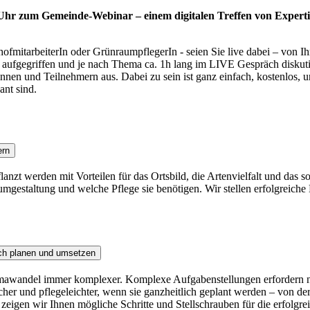
 Uhr zum Gemeinde-Webinar – einem digitalen Treffen von Experti
fmitarbeiterIn oder GrünraumpflegerIn - seien Sie live dabei – von I
ufgegriffen und je nach Thema ca. 1h lang im LIVE Gespräch diskutiert
nen und Teilnehmern aus. Dabei zu sein ist ganz einfach, kostenlos, u
ant sind.
ern
anzt werden mit Vorteilen für das Ortsbild, die Artenvielfalt und das 
umgestaltung und welche Pflege sie benötigen. Wir stellen erfolgreiche 
ich planen und umsetzen
wandel immer komplexer. Komplexe Aufgabenstellungen erfordern neue
her und pflegeleichter, wenn sie ganzheitlich geplant werden – von d
 zeigen wir Ihnen mögliche Schritte und Stellschrauben für die erfolgr