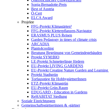
Österreichisches Umweltzeichen
Sonja-Bernadotte-Preis
Best of Austria
Ö-Cert
ELCA Award
Projekte
FFG-Projekt Klimagärten³
FFG-Projekt Kletterpflanzen-Navigator
ERASMUS PLUS Reisen
Garden Pedagogy in times of climate crisis
ARCADIA
Plants4cooling
Beratung Begrünung von Gemeindegebäuden
Projekt SYM:BIO
LE-Projekt Schmetterlinge fördern
EU-Projekt LIVING GARDENS
EU-Projekt Creating Nature Garden and Learning 
Projekt Stadtgrün
Torfausstieg für HobbygärtnerInnen
ETZ-Projekt Klimagrün
EU-Projekt Grün.Raum
EDUGARD - Education in Gardens
ReHABITAT Siedlung
Soziale Einrichtungen
Gemeinschaftsgärtnerinnen & -gärtner