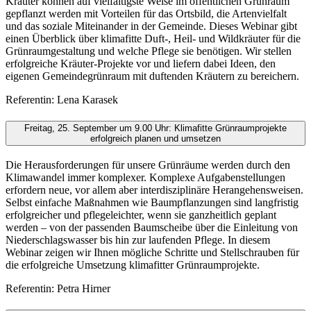
Kräuter können auf vielfältigste Weise im öffentlichen Grünraum
gepflanzt werden mit Vorteilen für das Ortsbild, die Artenvielfalt
und das soziale Miteinander in der Gemeinde. Dieses Webinar gibt
einen Überblick über klimafitte Duft-, Heil- und Wildkräuter für die
Grünraumgestaltung und welche Pflege sie benötigen. Wir stellen
erfolgreiche Kräuter-Projekte vor und liefern dabei Ideen, den
eigenen Gemeindegrünraum mit duftenden Kräutern zu bereichern.
Referentin: Lena Karasek
Freitag, 25. September um 9.00 Uhr: Klimafitte Grünraumprojekte
erfolgreich planen und umsetzen
Die Herausforderungen für unsere Grünräume werden durch den
Klimawandel immer komplexer. Komplexe Aufgabenstellungen
erfordern neue, vor allem aber interdisziplinäre Herangehensweisen.
Selbst einfache Maßnahmen wie Baumpflanzungen sind langfristig
erfolgreicher und pflegeleichter, wenn sie ganzheitlich geplant
werden – von der passenden Baumscheibe über die Einleitung von
Niederschlagswasser bis hin zur laufenden Pflege. In diesem
Webinar zeigen wir Ihnen mögliche Schritte und Stellschrauben für
die erfolgreiche Umsetzung klimafitter Grünraumprojekte.
Referentin: Petra Hirner