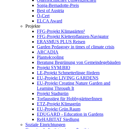
Österreichisches Umweltzeichen
Sonja-Bernadotte-Preis
Best of Austria
Ö-Cert
ELCA Award
Projekte
FFG-Projekt Klimagärten³
FFG-Projekt Kletterpflanzen-Navigator
ERASMUS PLUS Reisen
Garden Pedagogy in times of climate crisis
ARCADIA
Plants4cooling
Beratung Begrünung von Gemeindegebäuden
Projekt SYM:BIO
LE-Projekt Schmetterlinge fördern
EU-Projekt LIVING GARDENS
EU-Projekt Creating Nature Garden and
Learning Through It
Projekt Stadtgrün
Torfausstieg für HobbygärtnerInnen
ETZ-Projekt Klimagrün
EU-Projekt Grün.Raum
EDUGARD - Education in Gardens
ReHABITAT Siedlung
Soziale Einrichtungen