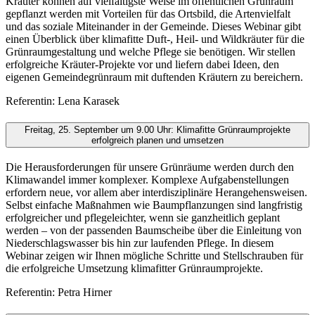
Kräuter können auf vielfältigste Weise im öffentlichen Grünraum
gepflanzt werden mit Vorteilen für das Ortsbild, die Artenvielfalt
und das soziale Miteinander in der Gemeinde. Dieses Webinar gibt
einen Überblick über klimafitte Duft-, Heil- und Wildkräuter für die
Grünraumgestaltung und welche Pflege sie benötigen. Wir stellen
erfolgreiche Kräuter-Projekte vor und liefern dabei Ideen, den
eigenen Gemeindegrünraum mit duftenden Kräutern zu bereichern.
Referentin: Lena Karasek
Freitag, 25. September um 9.00 Uhr: Klimafitte Grünraumprojekte
erfolgreich planen und umsetzen
Die Herausforderungen für unsere Grünräume werden durch den
Klimawandel immer komplexer. Komplexe Aufgabenstellungen
erfordern neue, vor allem aber interdisziplinäre Herangehensweisen.
Selbst einfache Maßnahmen wie Baumpflanzungen sind langfristig
erfolgreicher und pflegeleichter, wenn sie ganzheitlich geplant
werden – von der passenden Baumscheibe über die Einleitung von
Niederschlagswasser bis hin zur laufenden Pflege. In diesem
Webinar zeigen wir Ihnen mögliche Schritte und Stellschrauben für
die erfolgreiche Umsetzung klimafitter Grünraumprojekte.
Referentin: Petra Hirner