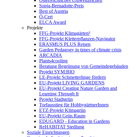
Österreichisches Umweltzeichen
Sonja-Bernadotte-Preis
Best of Austria
Ö-Cert
ELCA Award
Projekte
FFG-Projekt Klimagärten³
FFG-Projekt Kletterpflanzen-Navigator
ERASMUS PLUS Reisen
Garden Pedagogy in times of climate crisis
ARCADIA
Plants4cooling
Beratung Begrünung von Gemeindegebäuden
Projekt SYM:BIO
LE-Projekt Schmetterlinge fördern
EU-Projekt LIVING GARDENS
EU-Projekt Creating Nature Garden and
Learning Through It
Projekt Stadtgrün
Torfausstieg für HobbygärtnerInnen
ETZ-Projekt Klimagrün
EU-Projekt Grün.Raum
EDUGARD - Education in Gardens
ReHABITAT Siedlung
Soziale Einrichtungen