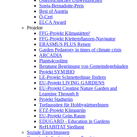
Österreichisches Umweltzeichen
Sonja-Bernadotte-Preis
Best of Austria
Ö-Cert
ELCA Award
Projekte
FFG-Projekt Klimagärten³
FFG-Projekt Kletterpflanzen-Navigator
ERASMUS PLUS Reisen
Garden Pedagogy in times of climate crisis
ARCADIA
Plants4cooling
Beratung Begrünung von Gemeindegebäuden
Projekt SYM:BIO
LE-Projekt Schmetterlinge fördern
EU-Projekt LIVING GARDENS
EU-Projekt Creating Nature Garden and
Learning Through It
Projekt Stadtgrün
Torfausstieg für HobbygärtnerInnen
ETZ-Projekt Klimagrün
EU-Projekt Grün.Raum
EDUGARD - Education in Gardens
ReHABITAT Siedlung
Soziale Einrichtungen