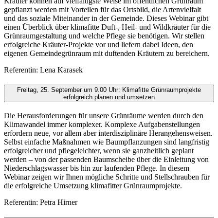
Kräuter können auf vielfältigste Weise im öffentlichen Grünraum
gepflanzt werden mit Vorteilen für das Ortsbild, die Artenvielfalt
und das soziale Miteinander in der Gemeinde. Dieses Webinar gibt
einen Überblick über klimafitte Duft-, Heil- und Wildkräuter für die
Grünraumgestaltung und welche Pflege sie benötigen. Wir stellen
erfolgreiche Kräuter-Projekte vor und liefern dabei Ideen, den
eigenen Gemeindegrünraum mit duftenden Kräutern zu bereichern.
Referentin: Lena Karasek
Freitag, 25. September um 9.00 Uhr: Klimafitte Grünraumprojekte
erfolgreich planen und umsetzen
Die Herausforderungen für unsere Grünräume werden durch den
Klimawandel immer komplexer. Komplexe Aufgabenstellungen
erfordern neue, vor allem aber interdisziplinäre Herangehensweisen.
Selbst einfache Maßnahmen wie Baumpflanzungen sind langfristig
erfolgreicher und pflegeleichter, wenn sie ganzheitlich geplant
werden – von der passenden Baumscheibe über die Einleitung von
Niederschlagswasser bis hin zur laufenden Pflege. In diesem
Webinar zeigen wir Ihnen mögliche Schritte und Stellschrauben für
die erfolgreiche Umsetzung klimafitter Grünraumprojekte.
Referentin: Petra Hirner