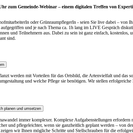
 Uhr zum Gemeinde-Webinar – einem digitalen Treffen von Experti
fmitarbeiterIn oder GrünraumpflegerIn - seien Sie live dabei – von I
ufgegriffen und je nach Thema ca. 1h lang im LIVE Gespräch diskutiert
nen und Teilnehmern aus. Dabei zu sein ist ganz einfach, kostenlos, u
ant sind.
ern
anzt werden mit Vorteilen für das Ortsbild, die Artenvielfalt und das 
umgestaltung und welche Pflege sie benötigen. Wir stellen erfolgreiche 
ich planen und umsetzen
wandel immer komplexer. Komplexe Aufgabenstellungen erfordern neue
her und pflegeleichter, wenn sie ganzheitlich geplant werden – von d
 zeigen wir Ihnen mögliche Schritte und Stellschrauben für die erfolgr