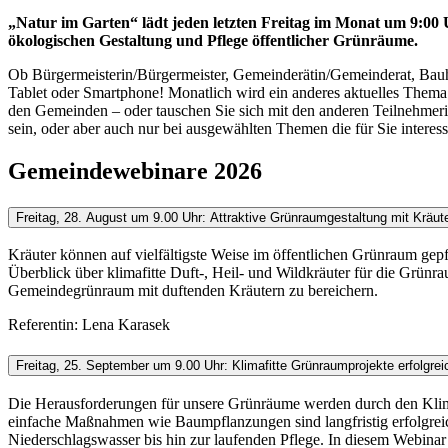
„Natur im Garten“ lädt jeden letzten Freitag im Monat um 9:00
ökologischen Gestaltung und Pflege öffentlicher Grünräume.
Ob Bürgermeisterin/Bürgermeister, Gemeinderätin/Gemeinderat, Bauho
Tablet oder Smartphone! Monatlich wird ein anderes aktuelles Thema a
den Gemeinden – oder tauschen Sie sich mit den anderen Teilnehmerin
sein, oder aber auch nur bei ausgewählten Themen die für Sie interess
Gemeindewebinare 2026
Freitag, 28. August um 9.00 Uhr: Attraktive Grünraumgestaltung mit Kräut
Kräuter können auf vielfältigste Weise im öffentlichen Grünraum gepfl
Überblick über klimafitte Duft-, Heil- und Wildkräuter für die Grünra
Gemeindegrünraum mit duftenden Kräutern zu bereichern.
Referentin: Lena Karasek
Freitag, 25. September um 9.00 Uhr: Klimafitte Grünraumprojekte erfolgre
Die Herausforderungen für unsere Grünräume werden durch den Klima
einfache Maßnahmen wie Baumpflanzungen sind langfristig erfolgreic
Niederschlagswasser bis hin zur laufenden Pflege. In diesem Webinar