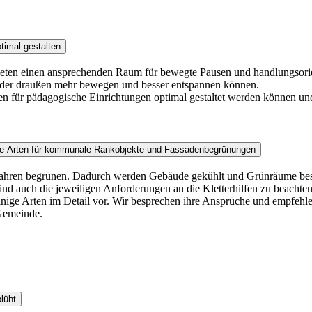
timal gestalten
bieten einen ansprechenden Raum für bewegte Pausen und handlungsorien
inder draußen mehr bewegen und besser entspannen können.
en für pädagogische Einrichtungen optimal gestaltet werden können u
ende Arten für kommunale Rankobjekte und Fassadenbegrünungen
 Jahren begrünen. Dadurch werden Gebäude gekühlt und Grünräume besch
nd auch die jeweiligen Anforderungen an die Kletterhilfen zu beacht
ie einige Arten im Detail vor. Wir besprechen ihre Ansprüche und empf
Gemeinde.
lüht