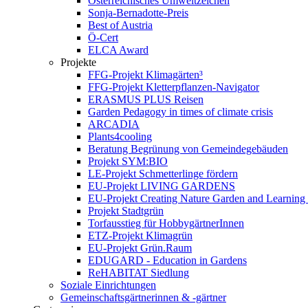
Österreichisches Umweltzeichen
Sonja-Bernadotte-Preis
Best of Austria
Ö-Cert
ELCA Award
Projekte
FFG-Projekt Klimagärten³
FFG-Projekt Kletterpflanzen-Navigator
ERASMUS PLUS Reisen
Garden Pedagogy in times of climate crisis
ARCADIA
Plants4cooling
Beratung Begrünung von Gemeindegebäuden
Projekt SYM:BIO
LE-Projekt Schmetterlinge fördern
EU-Projekt LIVING GARDENS
EU-Projekt Creating Nature Garden and Learning 
Projekt Stadtgrün
Torfausstieg für HobbygärtnerInnen
ETZ-Projekt Klimagrün
EU-Projekt Grün.Raum
EDUGARD - Education in Gardens
ReHABITAT Siedlung
Soziale Einrichtungen
Gemeinschaftsgärtnerinnen & -gärtner