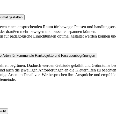
timal gestalten
bieten einen ansprechenden Raum für bewegte Pausen und handlungsorien
inder draußen mehr bewegen und besser entspannen können.
en für pädagogische Einrichtungen optimal gestaltet werden können u
ende Arten für kommunale Rankobjekte und Fassadenbegrünungen
 Jahren begrünen. Dadurch werden Gebäude gekühlt und Grünräume besch
nd auch die jeweiligen Anforderungen an die Kletterhilfen zu beacht
ie einige Arten im Detail vor. Wir besprechen ihre Ansprüche und empf
Gemeinde.
lüht