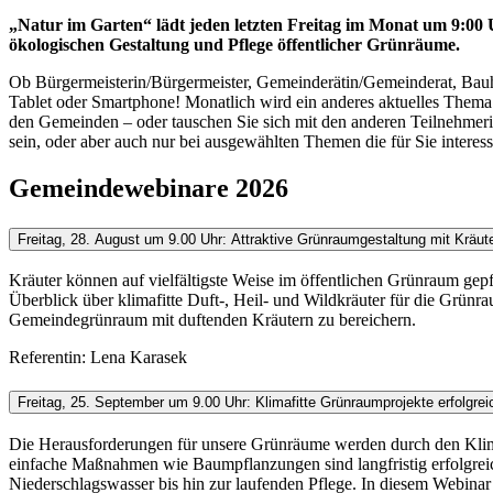
„Natur im Garten“ lädt jeden letzten Freitag im Monat um 9:00
ökologischen Gestaltung und Pflege öffentlicher Grünräume.
Ob Bürgermeisterin/Bürgermeister, Gemeinderätin/Gemeinderat, Bauho
Tablet oder Smartphone! Monatlich wird ein anderes aktuelles Thema a
den Gemeinden – oder tauschen Sie sich mit den anderen Teilnehmerin
sein, oder aber auch nur bei ausgewählten Themen die für Sie interess
Gemeindewebinare 2026
Freitag, 28. August um 9.00 Uhr: Attraktive Grünraumgestaltung mit Kräut
Kräuter können auf vielfältigste Weise im öffentlichen Grünraum gepfl
Überblick über klimafitte Duft-, Heil- und Wildkräuter für die Grünra
Gemeindegrünraum mit duftenden Kräutern zu bereichern.
Referentin: Lena Karasek
Freitag, 25. September um 9.00 Uhr: Klimafitte Grünraumprojekte erfolgre
Die Herausforderungen für unsere Grünräume werden durch den Klima
einfache Maßnahmen wie Baumpflanzungen sind langfristig erfolgreic
Niederschlagswasser bis hin zur laufenden Pflege. In diesem Webinar