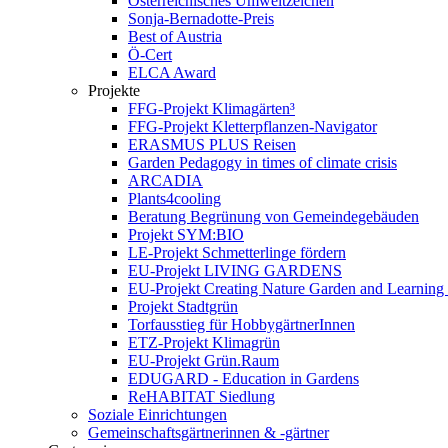
Österreichisches Umweltzeichen
Sonja-Bernadotte-Preis
Best of Austria
Ö-Cert
ELCA Award
Projekte
FFG-Projekt Klimagärten³
FFG-Projekt Kletterpflanzen-Navigator
ERASMUS PLUS Reisen
Garden Pedagogy in times of climate crisis
ARCADIA
Plants4cooling
Beratung Begrünung von Gemeindegebäuden
Projekt SYM:BIO
LE-Projekt Schmetterlinge fördern
EU-Projekt LIVING GARDENS
EU-Projekt Creating Nature Garden and Learning 
Projekt Stadtgrün
Torfausstieg für HobbygärtnerInnen
ETZ-Projekt Klimagrün
EU-Projekt Grün.Raum
EDUGARD - Education in Gardens
ReHABITAT Siedlung
Soziale Einrichtungen
Gemeinschaftsgärtnerinnen & -gärtner