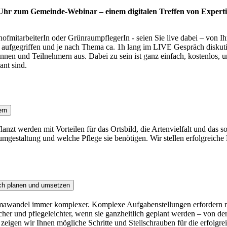
 Uhr zum Gemeinde-Webinar – einem digitalen Treffen von Experti
fmitarbeiterIn oder GrünraumpflegerIn - seien Sie live dabei – von I
ufgegriffen und je nach Thema ca. 1h lang im LIVE Gespräch diskutiert
nen und Teilnehmern aus. Dabei zu sein ist ganz einfach, kostenlos, u
ant sind.
ern
anzt werden mit Vorteilen für das Ortsbild, die Artenvielfalt und das 
umgestaltung und welche Pflege sie benötigen. Wir stellen erfolgreiche 
ich planen und umsetzen
wandel immer komplexer. Komplexe Aufgabenstellungen erfordern neue
her und pflegeleichter, wenn sie ganzheitlich geplant werden – von d
 zeigen wir Ihnen mögliche Schritte und Stellschrauben für die erfolgr