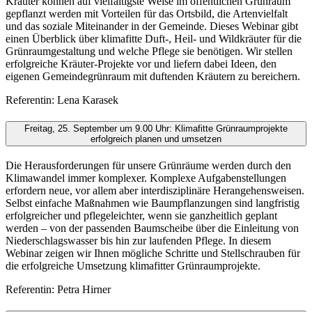
Kräuter können auf vielfältigste Weise im öffentlichen Grünraum
gepflanzt werden mit Vorteilen für das Ortsbild, die Artenvielfalt
und das soziale Miteinander in der Gemeinde. Dieses Webinar gibt
einen Überblick über klimafitte Duft-, Heil- und Wildkräuter für die
Grünraumgestaltung und welche Pflege sie benötigen. Wir stellen
erfolgreiche Kräuter-Projekte vor und liefern dabei Ideen, den
eigenen Gemeindegrünraum mit duftenden Kräutern zu bereichern.
Referentin: Lena Karasek
Freitag, 25. September um 9.00 Uhr: Klimafitte Grünraumprojekte
erfolgreich planen und umsetzen
Die Herausforderungen für unsere Grünräume werden durch den
Klimawandel immer komplexer. Komplexe Aufgabenstellungen
erfordern neue, vor allem aber interdisziplinäre Herangehensweisen.
Selbst einfache Maßnahmen wie Baumpflanzungen sind langfristig
erfolgreicher und pflegeleichter, wenn sie ganzheitlich geplant
werden – von der passenden Baumscheibe über die Einleitung von
Niederschlagswasser bis hin zur laufenden Pflege. In diesem
Webinar zeigen wir Ihnen mögliche Schritte und Stellschrauben für
die erfolgreiche Umsetzung klimafitter Grünraumprojekte.
Referentin: Petra Hirner