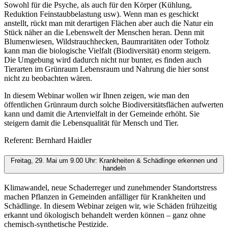
Sowohl für die Psyche, als auch für den Körper (Kühlung,
Reduktion Feinstaubbelastung usw). Wenn man es geschickt
anstellt, rückt man mit derartigen Flächen aber auch die Natur ein
Stück näher an die Lebenswelt der Menschen heran. Denn mit
Blumenwiesen, Wildstrauchhecken, Baumraritäten oder Totholz
kann man die biologische Vielfalt (Biodiversität) enorm steigern.
Die Umgebung wird dadurch nicht nur bunter, es finden auch
Tierarten im Grünraum Lebensraum und Nahrung die hier sonst
nicht zu beobachten wären.
In diesem Webinar wollen wir Ihnen zeigen, wie man den
öffentlichen Grünraum durch solche Biodiversitätsflächen aufwerten
kann und damit die Artenvielfalt in der Gemeinde erhöht. Sie
steigern damit die Lebensqualität für Mensch und Tier.
Referent: Bernhard Haidler
Freitag, 29. Mai um 9.00 Uhr: Krankheiten & Schädlinge erkennen und
handeln
Klimawandel, neue Schaderreger und zunehmender Standortstress
machen Pflanzen in Gemeinden anfälliger für Krankheiten und
Schädlinge. In diesem Webinar zeigen wir, wie Schäden frühzeitig
erkannt und ökologisch behandelt werden können – ganz ohne
chemisch-synthetische Pestizide.