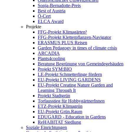
Österreichisches Umweltzeichen
Sonja-Bernadotte-Preis
Best of Austria
Ö-Cert
ELCA Award
Projekte
FFG-Projekt Klimagärten³
FFG-Projekt Kletterpflanzen-Navigator
ERASMUS PLUS Reisen
Garden Pedagogy in times of climate crisis
ARCADIA
Plants4cooling
Beratung Begrünung von Gemeindegebäuden
Projekt SYM:BIO
LE-Projekt Schmetterlinge fördern
EU-Projekt LIVING GARDENS
EU-Projekt Creating Nature Garden and
Learning Through It
Projekt Stadtgrün
Torfausstieg für HobbygärtnerInnen
ETZ-Projekt Klimagrün
EU-Projekt Grün.Raum
EDUGARD - Education in Gardens
ReHABITAT Siedlung
Soziale Einrichtungen