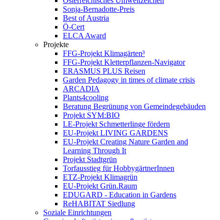
Österreichisches Umweltzeichen
Sonja-Bernadotte-Preis
Best of Austria
Ö-Cert
ELCA Award
Projekte
FFG-Projekt Klimagärten³
FFG-Projekt Kletterpflanzen-Navigator
ERASMUS PLUS Reisen
Garden Pedagogy in times of climate crisis
ARCADIA
Plants4cooling
Beratung Begrünung von Gemeindegebäuden
Projekt SYM:BIO
LE-Projekt Schmetterlinge fördern
EU-Projekt LIVING GARDENS
EU-Projekt Creating Nature Garden and
Learning Through It
Projekt Stadtgrün
Torfausstieg für HobbygärtnerInnen
ETZ-Projekt Klimagrün
EU-Projekt Grün.Raum
EDUGARD - Education in Gardens
ReHABITAT Siedlung
Soziale Einrichtungen