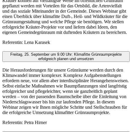
Kräuter können auf vielfältigste Weise im öffentlichen Grünraum
gepflanzt werden mit Vorteilen für das Ortsbild, die Artenvielfalt
und das soziale Miteinander in der Gemeinde. Dieses Webinar gibt
einen Überblick über klimafitte Duft-, Heil- und Wildkräuter für die
Grünraumgestaltung und welche Pflege sie benötigen. Wir stellen
erfolgreiche Kräuter-Projekte vor und liefern dabei Ideen, den
eigenen Gemeindegrünraum mit duftenden Kräutern zu bereichern.
Referentin: Lena Karasek
Freitag, 25. September um 9.00 Uhr: Klimafitte Grünraumprojekte
erfolgreich planen und umsetzen
Die Herausforderungen für unsere Grünräume werden durch den
Klimawandel immer komplexer. Komplexe Aufgabenstellungen
erfordern neue, vor allem aber interdisziplinäre Herangehensweisen.
Selbst einfache Maßnahmen wie Baumpflanzungen sind langfristig
erfolgreicher und pflegeleichter, wenn sie ganzheitlich geplant
werden – von der passenden Baumscheibe über die Einleitung von
Niederschlagswasser bis hin zur laufenden Pflege. In diesem
Webinar zeigen wir Ihnen mögliche Schritte und Stellschrauben für
die erfolgreiche Umsetzung klimafitter Grünraumprojekte.
Referentin: Petra Hirner