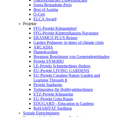
Österreichisches Umweltzeichen
Sonja-Bernadotte-Preis
Best of Austria
Ö-Cert
ELCA Award
Projekte
FFG-Projekt Klimagärten³
FFG-Projekt Kletterpflanzen-Navigator
ERASMUS PLUS Reisen
Garden Pedagogy in times of climate crisis
ARCADIA
Plants4cooling
Beratung Begrünung von Gemeindegebäuden
Projekt SYM:BIO
LE-Projekt Schmetterlinge fördern
EU-Projekt LIVING GARDENS
EU-Projekt Creating Nature Garden and
Learning Through It
Projekt Stadtgrün
Torfausstieg für HobbygärtnerInnen
ETZ-Projekt Klimagrün
EU-Projekt Grün.Raum
EDUGARD - Education in Gardens
ReHABITAT Siedlung
Soziale Einrichtungen