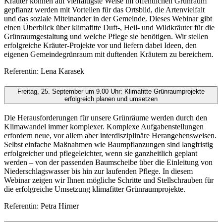
Kräuter können auf vielfältigste Weise im öffentlichen Grünraum
gepflanzt werden mit Vorteilen für das Ortsbild, die Artenvielfalt
und das soziale Miteinander in der Gemeinde. Dieses Webinar gibt
einen Überblick über klimafitte Duft-, Heil- und Wildkräuter für die
Grünraumgestaltung und welche Pflege sie benötigen. Wir stellen
erfolgreiche Kräuter-Projekte vor und liefern dabei Ideen, den
eigenen Gemeindegrünraum mit duftenden Kräutern zu bereichern.
Referentin: Lena Karasek
Freitag, 25. September um 9.00 Uhr: Klimafitte Grünraumprojekte
erfolgreich planen und umsetzen
Die Herausforderungen für unsere Grünräume werden durch den
Klimawandel immer komplexer. Komplexe Aufgabenstellungen
erfordern neue, vor allem aber interdisziplinäre Herangehensweisen.
Selbst einfache Maßnahmen wie Baumpflanzungen sind langfristig
erfolgreicher und pflegeleichter, wenn sie ganzheitlich geplant
werden – von der passenden Baumscheibe über die Einleitung von
Niederschlagswasser bis hin zur laufenden Pflege. In diesem
Webinar zeigen wir Ihnen mögliche Schritte und Stellschrauben für
die erfolgreiche Umsetzung klimafitter Grünraumprojekte.
Referentin: Petra Hirner