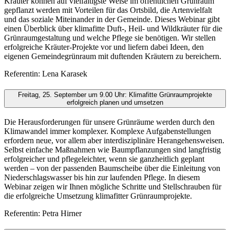
Kräuter können auf vielfältigste Weise im öffentlichen Grünraum
gepflanzt werden mit Vorteilen für das Ortsbild, die Artenvielfalt
und das soziale Miteinander in der Gemeinde. Dieses Webinar gibt
einen Überblick über klimafitte Duft-, Heil- und Wildkräuter für die
Grünraumgestaltung und welche Pflege sie benötigen. Wir stellen
erfolgreiche Kräuter-Projekte vor und liefern dabei Ideen, den
eigenen Gemeindegrünraum mit duftenden Kräutern zu bereichern.
Referentin: Lena Karasek
Freitag, 25. September um 9.00 Uhr: Klimafitte Grünraumprojekte
erfolgreich planen und umsetzen
Die Herausforderungen für unsere Grünräume werden durch den
Klimawandel immer komplexer. Komplexe Aufgabenstellungen
erfordern neue, vor allem aber interdisziplinäre Herangehensweisen.
Selbst einfache Maßnahmen wie Baumpflanzungen sind langfristig
erfolgreicher und pflegeleichter, wenn sie ganzheitlich geplant
werden – von der passenden Baumscheibe über die Einleitung von
Niederschlagswasser bis hin zur laufenden Pflege. In diesem
Webinar zeigen wir Ihnen mögliche Schritte und Stellschrauben für
die erfolgreiche Umsetzung klimafitter Grünraumprojekte.
Referentin: Petra Hirner