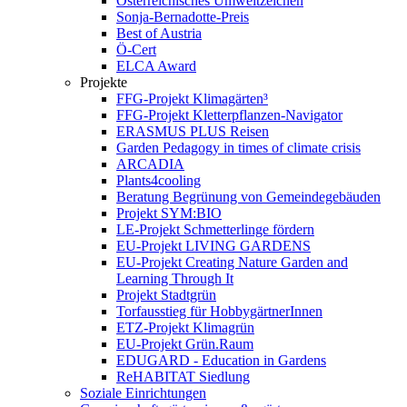
Österreichisches Umweltzeichen
Sonja-Bernadotte-Preis
Best of Austria
Ö-Cert
ELCA Award
Projekte
FFG-Projekt Klimagärten³
FFG-Projekt Kletterpflanzen-Navigator
ERASMUS PLUS Reisen
Garden Pedagogy in times of climate crisis
ARCADIA
Plants4cooling
Beratung Begrünung von Gemeindegebäuden
Projekt SYM:BIO
LE-Projekt Schmetterlinge fördern
EU-Projekt LIVING GARDENS
EU-Projekt Creating Nature Garden and
Learning Through It
Projekt Stadtgrün
Torfausstieg für HobbygärtnerInnen
ETZ-Projekt Klimagrün
EU-Projekt Grün.Raum
EDUGARD - Education in Gardens
ReHABITAT Siedlung
Soziale Einrichtungen