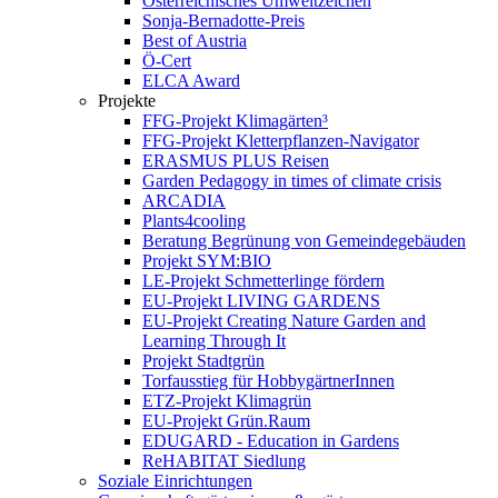
Österreichisches Umweltzeichen
Sonja-Bernadotte-Preis
Best of Austria
Ö-Cert
ELCA Award
Projekte
FFG-Projekt Klimagärten³
FFG-Projekt Kletterpflanzen-Navigator
ERASMUS PLUS Reisen
Garden Pedagogy in times of climate crisis
ARCADIA
Plants4cooling
Beratung Begrünung von Gemeindegebäuden
Projekt SYM:BIO
LE-Projekt Schmetterlinge fördern
EU-Projekt LIVING GARDENS
EU-Projekt Creating Nature Garden and
Learning Through It
Projekt Stadtgrün
Torfausstieg für HobbygärtnerInnen
ETZ-Projekt Klimagrün
EU-Projekt Grün.Raum
EDUGARD - Education in Gardens
ReHABITAT Siedlung
Soziale Einrichtungen