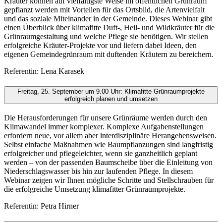
Kräuter können auf vielfältigste Weise im öffentlichen Grünraum
gepflanzt werden mit Vorteilen für das Ortsbild, die Artenvielfalt
und das soziale Miteinander in der Gemeinde. Dieses Webinar gibt
einen Überblick über klimafitte Duft-, Heil- und Wildkräuter für die
Grünraumgestaltung und welche Pflege sie benötigen. Wir stellen
erfolgreiche Kräuter-Projekte vor und liefern dabei Ideen, den
eigenen Gemeindegrünraum mit duftenden Kräutern zu bereichern.
Referentin: Lena Karasek
Freitag, 25. September um 9.00 Uhr: Klimafitte Grünraumprojekte
erfolgreich planen und umsetzen
Die Herausforderungen für unsere Grünräume werden durch den
Klimawandel immer komplexer. Komplexe Aufgabenstellungen
erfordern neue, vor allem aber interdisziplinäre Herangehensweisen.
Selbst einfache Maßnahmen wie Baumpflanzungen sind langfristig
erfolgreicher und pflegeleichter, wenn sie ganzheitlich geplant
werden – von der passenden Baumscheibe über die Einleitung von
Niederschlagswasser bis hin zur laufenden Pflege. In diesem
Webinar zeigen wir Ihnen mögliche Schritte und Stellschrauben für
die erfolgreiche Umsetzung klimafitter Grünraumprojekte.
Referentin: Petra Hirner