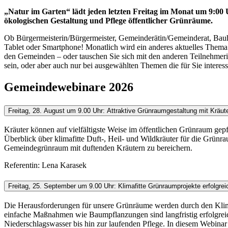
„Natur im Garten“ lädt jeden letzten Freitag im Monat um 9:00
ökologischen Gestaltung und Pflege öffentlicher Grünräume.
Ob Bürgermeisterin/Bürgermeister, Gemeinderätin/Gemeinderat, Bauho
Tablet oder Smartphone! Monatlich wird ein anderes aktuelles Thema a
den Gemeinden – oder tauschen Sie sich mit den anderen Teilnehmerin
sein, oder aber auch nur bei ausgewählten Themen die für Sie interess
Gemeindewebinare 2026
Freitag, 28. August um 9.00 Uhr: Attraktive Grünraumgestaltung mit Kräut
Kräuter können auf vielfältigste Weise im öffentlichen Grünraum gepfl
Überblick über klimafitte Duft-, Heil- und Wildkräuter für die Grünra
Gemeindegrünraum mit duftenden Kräutern zu bereichern.
Referentin: Lena Karasek
Freitag, 25. September um 9.00 Uhr: Klimafitte Grünraumprojekte erfolgre
Die Herausforderungen für unsere Grünräume werden durch den Klima
einfache Maßnahmen wie Baumpflanzungen sind langfristig erfolgreic
Niederschlagswasser bis hin zur laufenden Pflege. In diesem Webinar