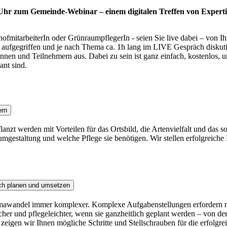
 Uhr zum Gemeinde-Webinar – einem digitalen Treffen von Experti
fmitarbeiterIn oder GrünraumpflegerIn - seien Sie live dabei – von I
ufgegriffen und je nach Thema ca. 1h lang im LIVE Gespräch diskutiert
nen und Teilnehmern aus. Dabei zu sein ist ganz einfach, kostenlos, u
ant sind.
ern
anzt werden mit Vorteilen für das Ortsbild, die Artenvielfalt und das 
umgestaltung und welche Pflege sie benötigen. Wir stellen erfolgreiche 
ich planen und umsetzen
wandel immer komplexer. Komplexe Aufgabenstellungen erfordern neue
her und pflegeleichter, wenn sie ganzheitlich geplant werden – von d
 zeigen wir Ihnen mögliche Schritte und Stellschrauben für die erfolgr