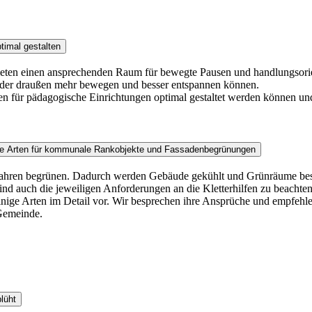
timal gestalten
bieten einen ansprechenden Raum für bewegte Pausen und handlungsorien
inder draußen mehr bewegen und besser entspannen können.
en für pädagogische Einrichtungen optimal gestaltet werden können u
ende Arten für kommunale Rankobjekte und Fassadenbegrünungen
 Jahren begrünen. Dadurch werden Gebäude gekühlt und Grünräume besch
nd auch die jeweiligen Anforderungen an die Kletterhilfen zu beacht
ie einige Arten im Detail vor. Wir besprechen ihre Ansprüche und empf
Gemeinde.
lüht