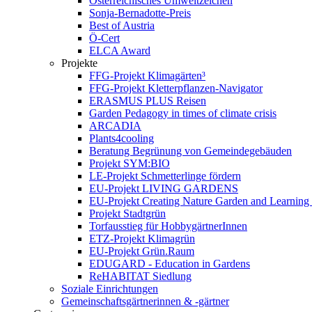
Österreichisches Umweltzeichen
Sonja-Bernadotte-Preis
Best of Austria
Ö-Cert
ELCA Award
Projekte
FFG-Projekt Klimagärten³
FFG-Projekt Kletterpflanzen-Navigator
ERASMUS PLUS Reisen
Garden Pedagogy in times of climate crisis
ARCADIA
Plants4cooling
Beratung Begrünung von Gemeindegebäuden
Projekt SYM:BIO
LE-Projekt Schmetterlinge fördern
EU-Projekt LIVING GARDENS
EU-Projekt Creating Nature Garden and Learning 
Projekt Stadtgrün
Torfausstieg für HobbygärtnerInnen
ETZ-Projekt Klimagrün
EU-Projekt Grün.Raum
EDUGARD - Education in Gardens
ReHABITAT Siedlung
Soziale Einrichtungen
Gemeinschaftsgärtnerinnen & -gärtner