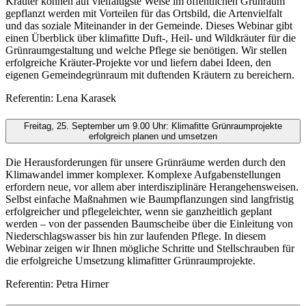
Kräuter können auf vielfältigste Weise im öffentlichen Grünraum
gepflanzt werden mit Vorteilen für das Ortsbild, die Artenvielfalt
und das soziale Miteinander in der Gemeinde. Dieses Webinar gibt
einen Überblick über klimafitte Duft-, Heil- und Wildkräuter für die
Grünraumgestaltung und welche Pflege sie benötigen. Wir stellen
erfolgreiche Kräuter-Projekte vor und liefern dabei Ideen, den
eigenen Gemeindegrünraum mit duftenden Kräutern zu bereichern.
Referentin: Lena Karasek
Freitag, 25. September um 9.00 Uhr: Klimafitte Grünraumprojekte
erfolgreich planen und umsetzen
Die Herausforderungen für unsere Grünräume werden durch den
Klimawandel immer komplexer. Komplexe Aufgabenstellungen
erfordern neue, vor allem aber interdisziplinäre Herangehensweisen.
Selbst einfache Maßnahmen wie Baumpflanzungen sind langfristig
erfolgreicher und pflegeleichter, wenn sie ganzheitlich geplant
werden – von der passenden Baumscheibe über die Einleitung von
Niederschlagswasser bis hin zur laufenden Pflege. In diesem
Webinar zeigen wir Ihnen mögliche Schritte und Stellschrauben für
die erfolgreiche Umsetzung klimafitter Grünraumprojekte.
Referentin: Petra Hirner