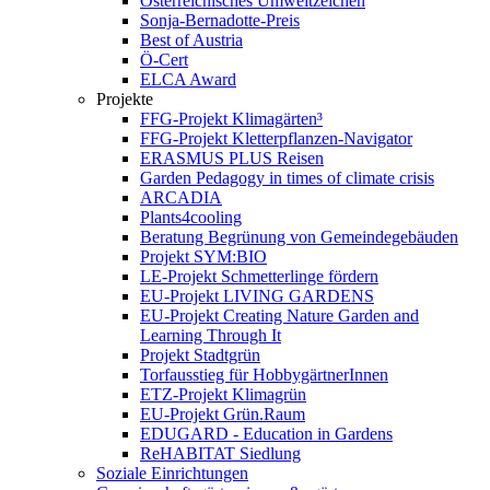
Österreichisches Umweltzeichen
Sonja-Bernadotte-Preis
Best of Austria
Ö-Cert
ELCA Award
Projekte
FFG-Projekt Klimagärten³
FFG-Projekt Kletterpflanzen-Navigator
ERASMUS PLUS Reisen
Garden Pedagogy in times of climate crisis
ARCADIA
Plants4cooling
Beratung Begrünung von Gemeindegebäuden
Projekt SYM:BIO
LE-Projekt Schmetterlinge fördern
EU-Projekt LIVING GARDENS
EU-Projekt Creating Nature Garden and
Learning Through It
Projekt Stadtgrün
Torfausstieg für HobbygärtnerInnen
ETZ-Projekt Klimagrün
EU-Projekt Grün.Raum
EDUGARD - Education in Gardens
ReHABITAT Siedlung
Soziale Einrichtungen