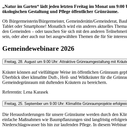
„Natur im Garten“ lädt jeden letzten Freitag im Monat um 9:00
ökologischen Gestaltung und Pflege öffentlicher Grünräume.
Ob Bürgermeisterin/Bürgermeister, Gemeinderätin/Gemeinderat, Bauho
Tablet oder Smartphone! Monatlich wird ein anderes aktuelles Thema a
den Gemeinden – oder tauschen Sie sich mit den anderen Teilnehmerin
sein, oder aber auch nur bei ausgewählten Themen die für Sie interess
Gemeindewebinare 2026
Freitag, 28. August um 9.00 Uhr: Attraktive Grünraumgestaltung mit Kräut
Kräuter können auf vielfältigste Weise im öffentlichen Grünraum gepfl
Überblick über klimafitte Duft-, Heil- und Wildkräuter für die Grünra
Gemeindegrünraum mit duftenden Kräutern zu bereichern.
Referentin: Lena Karasek
Freitag, 25. September um 9.00 Uhr: Klimafitte Grünraumprojekte erfolgre
Die Herausforderungen für unsere Grünräume werden durch den Klima
einfache Maßnahmen wie Baumpflanzungen sind langfristig erfolgreic
Niederschlagswasser bis hin zur laufenden Pflege. In diesem Webinar