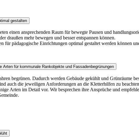
timal gestalten
bieten einen ansprechenden Raum für bewegte Pausen und handlungsorien
inder draußen mehr bewegen und besser entspannen können.
en für pädagogische Einrichtungen optimal gestaltet werden können u
ende Arten für kommunale Rankobjekte und Fassadenbegrünungen
 Jahren begrünen. Dadurch werden Gebäude gekühlt und Grünräume besch
nd auch die jeweiligen Anforderungen an die Kletterhilfen zu beacht
ie einige Arten im Detail vor. Wir besprechen ihre Ansprüche und empf
Gemeinde.
lüht