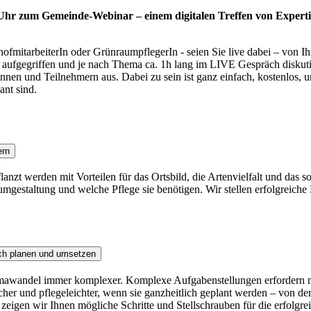
 Uhr zum Gemeinde-Webinar – einem digitalen Treffen von Experti
fmitarbeiterIn oder GrünraumpflegerIn - seien Sie live dabei – von I
ufgegriffen und je nach Thema ca. 1h lang im LIVE Gespräch diskutiert
nen und Teilnehmern aus. Dabei zu sein ist ganz einfach, kostenlos, u
ant sind.
ern
anzt werden mit Vorteilen für das Ortsbild, die Artenvielfalt und das 
umgestaltung und welche Pflege sie benötigen. Wir stellen erfolgreiche 
ich planen und umsetzen
wandel immer komplexer. Komplexe Aufgabenstellungen erfordern neue
her und pflegeleichter, wenn sie ganzheitlich geplant werden – von d
 zeigen wir Ihnen mögliche Schritte und Stellschrauben für die erfolgr