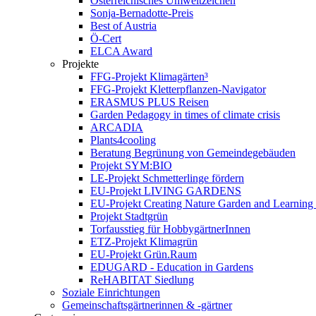
Österreichisches Umweltzeichen
Sonja-Bernadotte-Preis
Best of Austria
Ö-Cert
ELCA Award
Projekte
FFG-Projekt Klimagärten³
FFG-Projekt Kletterpflanzen-Navigator
ERASMUS PLUS Reisen
Garden Pedagogy in times of climate crisis
ARCADIA
Plants4cooling
Beratung Begrünung von Gemeindegebäuden
Projekt SYM:BIO
LE-Projekt Schmetterlinge fördern
EU-Projekt LIVING GARDENS
EU-Projekt Creating Nature Garden and Learning 
Projekt Stadtgrün
Torfausstieg für HobbygärtnerInnen
ETZ-Projekt Klimagrün
EU-Projekt Grün.Raum
EDUGARD - Education in Gardens
ReHABITAT Siedlung
Soziale Einrichtungen
Gemeinschaftsgärtnerinnen & -gärtner