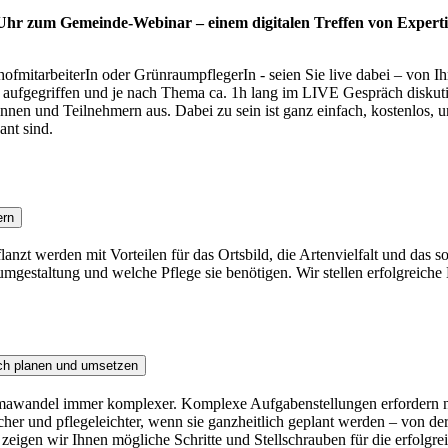
 Uhr zum Gemeinde-Webinar – einem digitalen Treffen von Experti
fmitarbeiterIn oder GrünraumpflegerIn - seien Sie live dabei – von I
ufgegriffen und je nach Thema ca. 1h lang im LIVE Gespräch diskutiert
nen und Teilnehmern aus. Dabei zu sein ist ganz einfach, kostenlos, u
ant sind.
ern
anzt werden mit Vorteilen für das Ortsbild, die Artenvielfalt und das 
umgestaltung und welche Pflege sie benötigen. Wir stellen erfolgreiche 
ich planen und umsetzen
wandel immer komplexer. Komplexe Aufgabenstellungen erfordern neue
her und pflegeleichter, wenn sie ganzheitlich geplant werden – von d
 zeigen wir Ihnen mögliche Schritte und Stellschrauben für die erfolgr