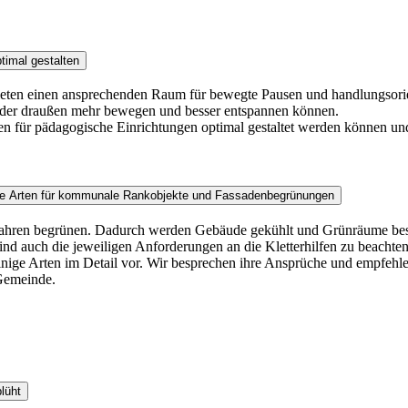
timal gestalten
bieten einen ansprechenden Raum für bewegte Pausen und handlungsorien
inder draußen mehr bewegen und besser entspannen können.
en für pädagogische Einrichtungen optimal gestaltet werden können u
ende Arten für kommunale Rankobjekte und Fassadenbegrünungen
 Jahren begrünen. Dadurch werden Gebäude gekühlt und Grünräume besch
nd auch die jeweiligen Anforderungen an die Kletterhilfen zu beacht
ie einige Arten im Detail vor. Wir besprechen ihre Ansprüche und empf
Gemeinde.
lüht