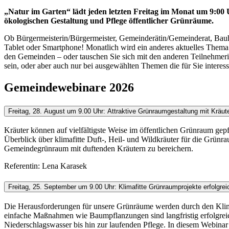
„Natur im Garten“ lädt jeden letzten Freitag im Monat um 9:00
ökologischen Gestaltung und Pflege öffentlicher Grünräume.
Ob Bürgermeisterin/Bürgermeister, Gemeinderätin/Gemeinderat, Bauho
Tablet oder Smartphone! Monatlich wird ein anderes aktuelles Thema a
den Gemeinden – oder tauschen Sie sich mit den anderen Teilnehmerin
sein, oder aber auch nur bei ausgewählten Themen die für Sie interess
Gemeindewebinare 2026
Freitag, 28. August um 9.00 Uhr: Attraktive Grünraumgestaltung mit Kräut
Kräuter können auf vielfältigste Weise im öffentlichen Grünraum gepfl
Überblick über klimafitte Duft-, Heil- und Wildkräuter für die Grünra
Gemeindegrünraum mit duftenden Kräutern zu bereichern.
Referentin: Lena Karasek
Freitag, 25. September um 9.00 Uhr: Klimafitte Grünraumprojekte erfolgre
Die Herausforderungen für unsere Grünräume werden durch den Klima
einfache Maßnahmen wie Baumpflanzungen sind langfristig erfolgreic
Niederschlagswasser bis hin zur laufenden Pflege. In diesem Webinar