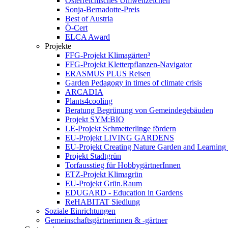
Österreichisches Umweltzeichen
Sonja-Bernadotte-Preis
Best of Austria
Ö-Cert
ELCA Award
Projekte
FFG-Projekt Klimagärten³
FFG-Projekt Kletterpflanzen-Navigator
ERASMUS PLUS Reisen
Garden Pedagogy in times of climate crisis
ARCADIA
Plants4cooling
Beratung Begrünung von Gemeindegebäuden
Projekt SYM:BIO
LE-Projekt Schmetterlinge fördern
EU-Projekt LIVING GARDENS
EU-Projekt Creating Nature Garden and Learning 
Projekt Stadtgrün
Torfausstieg für HobbygärtnerInnen
ETZ-Projekt Klimagrün
EU-Projekt Grün.Raum
EDUGARD - Education in Gardens
ReHABITAT Siedlung
Soziale Einrichtungen
Gemeinschaftsgärtnerinnen & -gärtner