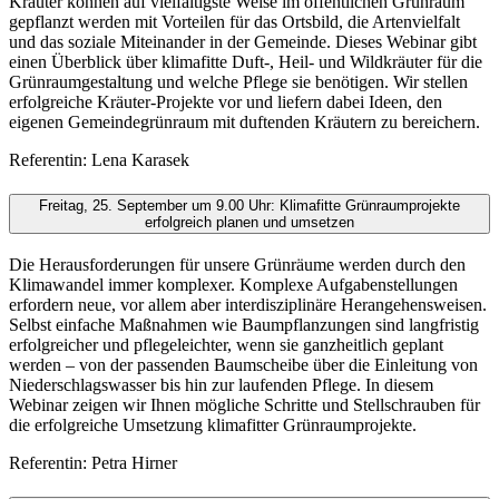
Kräuter können auf vielfältigste Weise im öffentlichen Grünraum
gepflanzt werden mit Vorteilen für das Ortsbild, die Artenvielfalt
und das soziale Miteinander in der Gemeinde. Dieses Webinar gibt
einen Überblick über klimafitte Duft-, Heil- und Wildkräuter für die
Grünraumgestaltung und welche Pflege sie benötigen. Wir stellen
erfolgreiche Kräuter-Projekte vor und liefern dabei Ideen, den
eigenen Gemeindegrünraum mit duftenden Kräutern zu bereichern.
Referentin: Lena Karasek
Freitag, 25. September um 9.00 Uhr: Klimafitte Grünraumprojekte
erfolgreich planen und umsetzen
Die Herausforderungen für unsere Grünräume werden durch den
Klimawandel immer komplexer. Komplexe Aufgabenstellungen
erfordern neue, vor allem aber interdisziplinäre Herangehensweisen.
Selbst einfache Maßnahmen wie Baumpflanzungen sind langfristig
erfolgreicher und pflegeleichter, wenn sie ganzheitlich geplant
werden – von der passenden Baumscheibe über die Einleitung von
Niederschlagswasser bis hin zur laufenden Pflege. In diesem
Webinar zeigen wir Ihnen mögliche Schritte und Stellschrauben für
die erfolgreiche Umsetzung klimafitter Grünraumprojekte.
Referentin: Petra Hirner