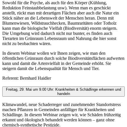
Sowohl für die Psyche, als auch für den Körper (Kühlung,
Reduktion Feinstaubbelastung usw). Wenn man es geschickt
anstellt, rückt man mit derartigen Flächen aber auch die Natur ein
Stück näher an die Lebenswelt der Menschen heran. Denn mit
Blumenwiesen, Wildstrauchhecken, Baumraritäten oder Totholz
kann man die biologische Vielfalt (Biodiversität) enorm steigern.
Die Umgebung wird dadurch nicht nur bunter, es finden auch
Tierarten im Grünraum Lebensraum und Nahrung die hier sonst
nicht zu beobachten wären.
In diesem Webinar wollen wir Ihnen zeigen, wie man den
öffentlichen Grünraum durch solche Biodiversitätsflächen aufwerten
kann und damit die Artenvielfalt in der Gemeinde erhöht. Sie
steigern damit die Lebensqualität für Mensch und Tier.
Referent: Bernhard Haidler
Freitag, 29. Mai um 9.00 Uhr: Krankheiten & Schädlinge erkennen und
handeln
Klimawandel, neue Schaderreger und zunehmender Standortstress
machen Pflanzen in Gemeinden anfälliger für Krankheiten und
Schädlinge. In diesem Webinar zeigen wir, wie Schäden frühzeitig
erkannt und ökologisch behandelt werden können – ganz ohne
chemisch-synthetische Pestizide.