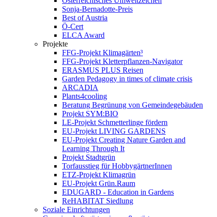
Österreichisches Umweltzeichen
Sonja-Bernadotte-Preis
Best of Austria
Ö-Cert
ELCA Award
Projekte
FFG-Projekt Klimagärten³
FFG-Projekt Kletterpflanzen-Navigator
ERASMUS PLUS Reisen
Garden Pedagogy in times of climate crisis
ARCADIA
Plants4cooling
Beratung Begrünung von Gemeindegebäuden
Projekt SYM:BIO
LE-Projekt Schmetterlinge fördern
EU-Projekt LIVING GARDENS
EU-Projekt Creating Nature Garden and
Learning Through It
Projekt Stadtgrün
Torfausstieg für HobbygärtnerInnen
ETZ-Projekt Klimagrün
EU-Projekt Grün.Raum
EDUGARD - Education in Gardens
ReHABITAT Siedlung
Soziale Einrichtungen