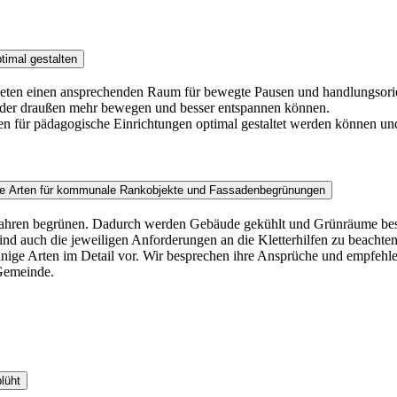
timal gestalten
bieten einen ansprechenden Raum für bewegte Pausen und handlungsorien
inder draußen mehr bewegen und besser entspannen können.
en für pädagogische Einrichtungen optimal gestaltet werden können u
ende Arten für kommunale Rankobjekte und Fassadenbegrünungen
 Jahren begrünen. Dadurch werden Gebäude gekühlt und Grünräume besch
nd auch die jeweiligen Anforderungen an die Kletterhilfen zu beacht
ie einige Arten im Detail vor. Wir besprechen ihre Ansprüche und empf
Gemeinde.
lüht