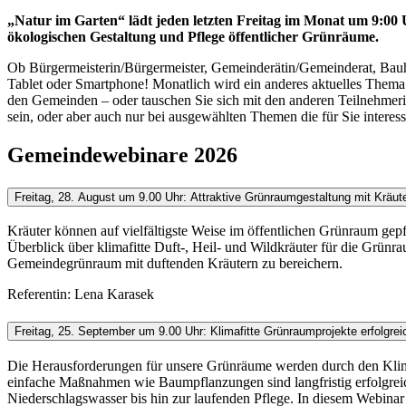
„Natur im Garten“ lädt jeden letzten Freitag im Monat um 9:00
ökologischen Gestaltung und Pflege öffentlicher Grünräume.
Ob Bürgermeisterin/Bürgermeister, Gemeinderätin/Gemeinderat, Bauho
Tablet oder Smartphone! Monatlich wird ein anderes aktuelles Thema a
den Gemeinden – oder tauschen Sie sich mit den anderen Teilnehmerin
sein, oder aber auch nur bei ausgewählten Themen die für Sie interess
Gemeindewebinare 2026
Freitag, 28. August um 9.00 Uhr: Attraktive Grünraumgestaltung mit Kräut
Kräuter können auf vielfältigste Weise im öffentlichen Grünraum gepfl
Überblick über klimafitte Duft-, Heil- und Wildkräuter für die Grünra
Gemeindegrünraum mit duftenden Kräutern zu bereichern.
Referentin: Lena Karasek
Freitag, 25. September um 9.00 Uhr: Klimafitte Grünraumprojekte erfolgre
Die Herausforderungen für unsere Grünräume werden durch den Klima
einfache Maßnahmen wie Baumpflanzungen sind langfristig erfolgreic
Niederschlagswasser bis hin zur laufenden Pflege. In diesem Webinar