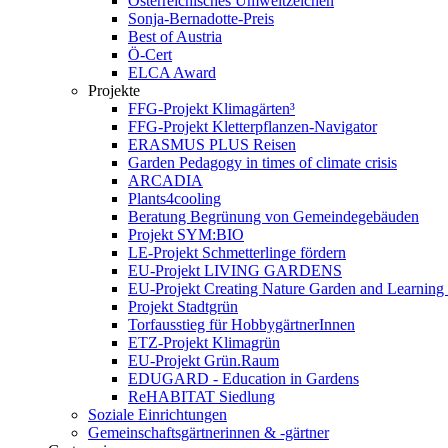
Österreichisches Umweltzeichen
Sonja-Bernadotte-Preis
Best of Austria
Ö-Cert
ELCA Award
Projekte
FFG-Projekt Klimagärten³
FFG-Projekt Kletterpflanzen-Navigator
ERASMUS PLUS Reisen
Garden Pedagogy in times of climate crisis
ARCADIA
Plants4cooling
Beratung Begrünung von Gemeindegebäuden
Projekt SYM:BIO
LE-Projekt Schmetterlinge fördern
EU-Projekt LIVING GARDENS
EU-Projekt Creating Nature Garden and Learning 
Projekt Stadtgrün
Torfausstieg für HobbygärtnerInnen
ETZ-Projekt Klimagrün
EU-Projekt Grün.Raum
EDUGARD - Education in Gardens
ReHABITAT Siedlung
Soziale Einrichtungen
Gemeinschaftsgärtnerinnen & -gärtner