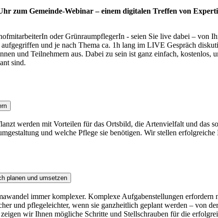
 Uhr zum Gemeinde-Webinar – einem digitalen Treffen von Experti
fmitarbeiterIn oder GrünraumpflegerIn - seien Sie live dabei – von I
ufgegriffen und je nach Thema ca. 1h lang im LIVE Gespräch diskutiert
nen und Teilnehmern aus. Dabei zu sein ist ganz einfach, kostenlos, u
ant sind.
ern
anzt werden mit Vorteilen für das Ortsbild, die Artenvielfalt und das 
umgestaltung und welche Pflege sie benötigen. Wir stellen erfolgreiche 
ich planen und umsetzen
wandel immer komplexer. Komplexe Aufgabenstellungen erfordern neue
her und pflegeleichter, wenn sie ganzheitlich geplant werden – von d
 zeigen wir Ihnen mögliche Schritte und Stellschrauben für die erfolgr