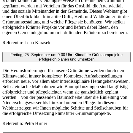
Kräuter können auf vielfältigste Weise im öffentlichen Grünraum
gepflanzt werden mit Vorteilen für das Ortsbild, die Artenvielfalt
und das soziale Miteinander in der Gemeinde. Dieses Webinar gibt
einen Überblick über klimafitte Duft-, Heil- und Wildkräuter für die
Grünraumgestaltung und welche Pflege sie benötigen. Wir stellen
erfolgreiche Kräuter-Projekte vor und liefern dabei Ideen, den
eigenen Gemeindegrünraum mit duftenden Kräutern zu bereichern.
Referentin: Lena Karasek
Freitag, 25. September um 9.00 Uhr: Klimafitte Grünraumprojekte
erfolgreich planen und umsetzen
Die Herausforderungen für unsere Grünräume werden durch den
Klimawandel immer komplexer. Komplexe Aufgabenstellungen
erfordern neue, vor allem aber interdisziplinäre Herangehensweisen.
Selbst einfache Maßnahmen wie Baumpflanzungen sind langfristig
erfolgreicher und pflegeleichter, wenn sie ganzheitlich geplant
werden – von der passenden Baumscheibe über die Einleitung von
Niederschlagswasser bis hin zur laufenden Pflege. In diesem
Webinar zeigen wir Ihnen mögliche Schritte und Stellschrauben für
die erfolgreiche Umsetzung klimafitter Grünraumprojekte.
Referentin: Petra Hirner