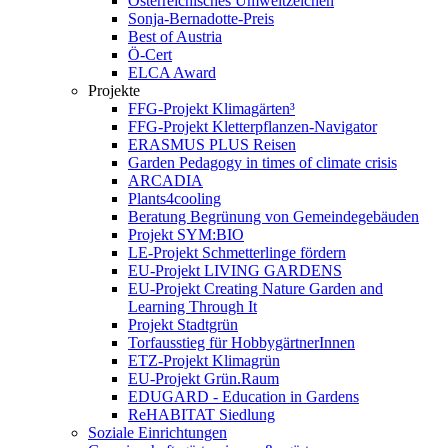
Österreichisches Umweltzeichen
Sonja-Bernadotte-Preis
Best of Austria
Ö-Cert
ELCA Award
Projekte
FFG-Projekt Klimagärten³
FFG-Projekt Kletterpflanzen-Navigator
ERASMUS PLUS Reisen
Garden Pedagogy in times of climate crisis
ARCADIA
Plants4cooling
Beratung Begrünung von Gemeindegebäuden
Projekt SYM:BIO
LE-Projekt Schmetterlinge fördern
EU-Projekt LIVING GARDENS
EU-Projekt Creating Nature Garden and
Learning Through It
Projekt Stadtgrün
Torfausstieg für HobbygärtnerInnen
ETZ-Projekt Klimagrün
EU-Projekt Grün.Raum
EDUGARD - Education in Gardens
ReHABITAT Siedlung
Soziale Einrichtungen