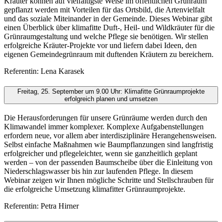
Kräuter können auf vielfältigste Weise im öffentlichen Grünraum
gepflanzt werden mit Vorteilen für das Ortsbild, die Artenvielfalt
und das soziale Miteinander in der Gemeinde. Dieses Webinar gibt
einen Überblick über klimafitte Duft-, Heil- und Wildkräuter für die
Grünraumgestaltung und welche Pflege sie benötigen. Wir stellen
erfolgreiche Kräuter-Projekte vor und liefern dabei Ideen, den
eigenen Gemeindegrünraum mit duftenden Kräutern zu bereichern.
Referentin: Lena Karasek
Freitag, 25. September um 9.00 Uhr: Klimafitte Grünraumprojekte
erfolgreich planen und umsetzen
Die Herausforderungen für unsere Grünräume werden durch den
Klimawandel immer komplexer. Komplexe Aufgabenstellungen
erfordern neue, vor allem aber interdisziplinäre Herangehensweisen.
Selbst einfache Maßnahmen wie Baumpflanzungen sind langfristig
erfolgreicher und pflegeleichter, wenn sie ganzheitlich geplant
werden – von der passenden Baumscheibe über die Einleitung von
Niederschlagswasser bis hin zur laufenden Pflege. In diesem
Webinar zeigen wir Ihnen mögliche Schritte und Stellschrauben für
die erfolgreiche Umsetzung klimafitter Grünraumprojekte.
Referentin: Petra Hirner