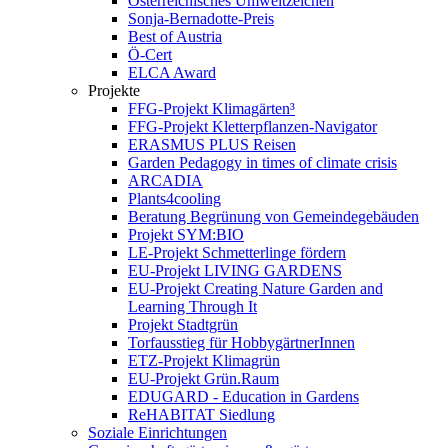
Österreichisches Umweltzeichen
Sonja-Bernadotte-Preis
Best of Austria
Ö-Cert
ELCA Award
Projekte
FFG-Projekt Klimagärten³
FFG-Projekt Kletterpflanzen-Navigator
ERASMUS PLUS Reisen
Garden Pedagogy in times of climate crisis
ARCADIA
Plants4cooling
Beratung Begrünung von Gemeindegebäuden
Projekt SYM:BIO
LE-Projekt Schmetterlinge fördern
EU-Projekt LIVING GARDENS
EU-Projekt Creating Nature Garden and
Learning Through It
Projekt Stadtgrün
Torfausstieg für HobbygärtnerInnen
ETZ-Projekt Klimagrün
EU-Projekt Grün.Raum
EDUGARD - Education in Gardens
ReHABITAT Siedlung
Soziale Einrichtungen