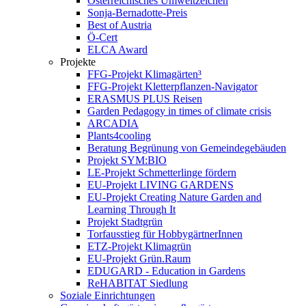
Österreichisches Umweltzeichen
Sonja-Bernadotte-Preis
Best of Austria
Ö-Cert
ELCA Award
Projekte
FFG-Projekt Klimagärten³
FFG-Projekt Kletterpflanzen-Navigator
ERASMUS PLUS Reisen
Garden Pedagogy in times of climate crisis
ARCADIA
Plants4cooling
Beratung Begrünung von Gemeindegebäuden
Projekt SYM:BIO
LE-Projekt Schmetterlinge fördern
EU-Projekt LIVING GARDENS
EU-Projekt Creating Nature Garden and
Learning Through It
Projekt Stadtgrün
Torfausstieg für HobbygärtnerInnen
ETZ-Projekt Klimagrün
EU-Projekt Grün.Raum
EDUGARD - Education in Gardens
ReHABITAT Siedlung
Soziale Einrichtungen