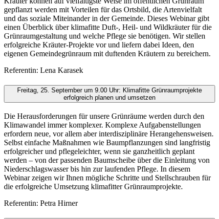
Kräuter können auf vielfältigste Weise im öffentlichen Grünraum
gepflanzt werden mit Vorteilen für das Ortsbild, die Artenvielfalt
und das soziale Miteinander in der Gemeinde. Dieses Webinar gibt
einen Überblick über klimafitte Duft-, Heil- und Wildkräuter für die
Grünraumgestaltung und welche Pflege sie benötigen. Wir stellen
erfolgreiche Kräuter-Projekte vor und liefern dabei Ideen, den
eigenen Gemeindegrünraum mit duftenden Kräutern zu bereichern.
Referentin: Lena Karasek
Freitag, 25. September um 9.00 Uhr: Klimafitte Grünraumprojekte
erfolgreich planen und umsetzen
Die Herausforderungen für unsere Grünräume werden durch den
Klimawandel immer komplexer. Komplexe Aufgabenstellungen
erfordern neue, vor allem aber interdisziplinäre Herangehensweisen.
Selbst einfache Maßnahmen wie Baumpflanzungen sind langfristig
erfolgreicher und pflegeleichter, wenn sie ganzheitlich geplant
werden – von der passenden Baumscheibe über die Einleitung von
Niederschlagswasser bis hin zur laufenden Pflege. In diesem
Webinar zeigen wir Ihnen mögliche Schritte und Stellschrauben für
die erfolgreiche Umsetzung klimafitter Grünraumprojekte.
Referentin: Petra Hirner