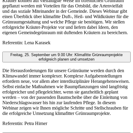
Kräuter können auf vielfältigste Weise im öffentlichen Grünraum
gepflanzt werden mit Vorteilen für das Ortsbild, die Artenvielfalt
und das soziale Miteinander in der Gemeinde. Dieses Webinar gibt
einen Überblick über klimafitte Duft-, Heil- und Wildkräuter für die
Grünraumgestaltung und welche Pflege sie benötigen. Wir stellen
erfolgreiche Kräuter-Projekte vor und liefern dabei Ideen, den
eigenen Gemeindegrünraum mit duftenden Kräutern zu bereichern.
Referentin: Lena Karasek
Freitag, 25. September um 9.00 Uhr: Klimafitte Grünraumprojekte
erfolgreich planen und umsetzen
Die Herausforderungen für unsere Grünräume werden durch den
Klimawandel immer komplexer. Komplexe Aufgabenstellungen
erfordern neue, vor allem aber interdisziplinäre Herangehensweisen.
Selbst einfache Maßnahmen wie Baumpflanzungen sind langfristig
erfolgreicher und pflegeleichter, wenn sie ganzheitlich geplant
werden – von der passenden Baumscheibe über die Einleitung von
Niederschlagswasser bis hin zur laufenden Pflege. In diesem
Webinar zeigen wir Ihnen mögliche Schritte und Stellschrauben für
die erfolgreiche Umsetzung klimafitter Grünraumprojekte.
Referentin: Petra Hirner