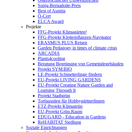
Österreichisches Umweltzeichen
Sonja-Bernadotte-Preis
Best of Austria
Ö-Cert
ELCA Award
Projekte
FFG-Projekt Klimagärten³
FFG-Projekt Kletterpflanzen-Navigator
ERASMUS PLUS Reisen
Garden Pedagogy in times of climate crisis
ARCADIA
Plants4cooling
Beratung Begrünung von Gemeindegebäuden
Projekt SYM:BIO
LE-Projekt Schmetterlinge fördern
EU-Projekt LIVING GARDENS
EU-Projekt Creating Nature Garden and
Learning Through It
Projekt Stadtgrün
Torfausstieg für HobbygärtnerInnen
ETZ-Projekt Klimagrün
EU-Projekt Grün.Raum
EDUGARD - Education in Gardens
ReHABITAT Siedlung
Soziale Einrichtungen