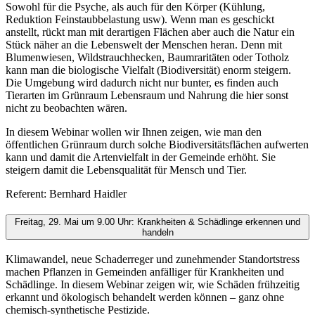
Sowohl für die Psyche, als auch für den Körper (Kühlung,
Reduktion Feinstaubbelastung usw). Wenn man es geschickt
anstellt, rückt man mit derartigen Flächen aber auch die Natur ein
Stück näher an die Lebenswelt der Menschen heran. Denn mit
Blumenwiesen, Wildstrauchhecken, Baumraritäten oder Totholz
kann man die biologische Vielfalt (Biodiversität) enorm steigern.
Die Umgebung wird dadurch nicht nur bunter, es finden auch
Tierarten im Grünraum Lebensraum und Nahrung die hier sonst
nicht zu beobachten wären.
In diesem Webinar wollen wir Ihnen zeigen, wie man den
öffentlichen Grünraum durch solche Biodiversitätsflächen aufwerten
kann und damit die Artenvielfalt in der Gemeinde erhöht. Sie
steigern damit die Lebensqualität für Mensch und Tier.
Referent: Bernhard Haidler
Freitag, 29. Mai um 9.00 Uhr: Krankheiten & Schädlinge erkennen und
handeln
Klimawandel, neue Schaderreger und zunehmender Standortstress
machen Pflanzen in Gemeinden anfälliger für Krankheiten und
Schädlinge. In diesem Webinar zeigen wir, wie Schäden frühzeitig
erkannt und ökologisch behandelt werden können – ganz ohne
chemisch-synthetische Pestizide.