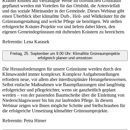
Kräuter können auf vielfältigste Weise im öffentlichen Grünraum
gepflanzt werden mit Vorteilen für das Ortsbild, die Artenvielfalt
und das soziale Miteinander in der Gemeinde. Dieses Webinar gibt
einen Überblick über klimafitte Duft-, Heil- und Wildkräuter für die
Grünraumgestaltung und welche Pflege sie benötigen. Wir stellen
erfolgreiche Kräuter-Projekte vor und liefern dabei Ideen, den
eigenen Gemeindegrünraum mit duftenden Kräutern zu bereichern.
Referentin: Lena Karasek
Freitag, 25. September um 9.00 Uhr: Klimafitte Grünraumprojekte
erfolgreich planen und umsetzen
Die Herausforderungen für unsere Grünräume werden durch den
Klimawandel immer komplexer. Komplexe Aufgabenstellungen
erfordern neue, vor allem aber interdisziplinäre Herangehensweisen.
Selbst einfache Maßnahmen wie Baumpflanzungen sind langfristig
erfolgreicher und pflegeleichter, wenn sie ganzheitlich geplant
werden – von der passenden Baumscheibe über die Einleitung von
Niederschlagswasser bis hin zur laufenden Pflege. In diesem
Webinar zeigen wir Ihnen mögliche Schritte und Stellschrauben für
die erfolgreiche Umsetzung klimafitter Grünraumprojekte.
Referentin: Petra Hirner