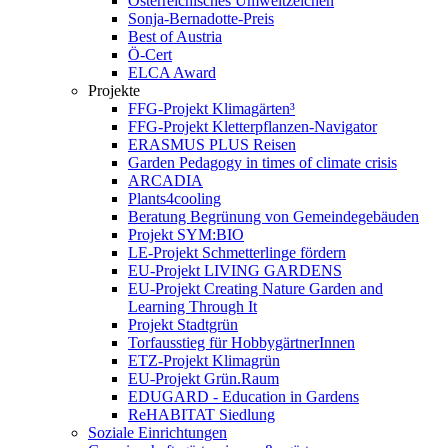
Österreichisches Umweltzeichen
Sonja-Bernadotte-Preis
Best of Austria
Ö-Cert
ELCA Award
Projekte
FFG-Projekt Klimagärten³
FFG-Projekt Kletterpflanzen-Navigator
ERASMUS PLUS Reisen
Garden Pedagogy in times of climate crisis
ARCADIA
Plants4cooling
Beratung Begrünung von Gemeindegebäuden
Projekt SYM:BIO
LE-Projekt Schmetterlinge fördern
EU-Projekt LIVING GARDENS
EU-Projekt Creating Nature Garden and
Learning Through It
Projekt Stadtgrün
Torfausstieg für HobbygärtnerInnen
ETZ-Projekt Klimagrün
EU-Projekt Grün.Raum
EDUGARD - Education in Gardens
ReHABITAT Siedlung
Soziale Einrichtungen