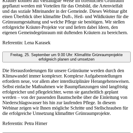
Kräuter können auf vielfältigste Weise im öffentlichen Grünraum
gepflanzt werden mit Vorteilen für das Ortsbild, die Artenvielfalt
und das soziale Miteinander in der Gemeinde. Dieses Webinar gibt
einen Überblick über klimafitte Duft-, Heil- und Wildkräuter für die
Grünraumgestaltung und welche Pflege sie benötigen. Wir stellen
erfolgreiche Kräuter-Projekte vor und liefern dabei Ideen, den
eigenen Gemeindegrünraum mit duftenden Kräutern zu bereichern.
Referentin: Lena Karasek
Freitag, 25. September um 9.00 Uhr: Klimafitte Grünraumprojekte
erfolgreich planen und umsetzen
Die Herausforderungen für unsere Grünräume werden durch den
Klimawandel immer komplexer. Komplexe Aufgabenstellungen
erfordern neue, vor allem aber interdisziplinäre Herangehensweisen.
Selbst einfache Maßnahmen wie Baumpflanzungen sind langfristig
erfolgreicher und pflegeleichter, wenn sie ganzheitlich geplant
werden – von der passenden Baumscheibe über die Einleitung von
Niederschlagswasser bis hin zur laufenden Pflege. In diesem
Webinar zeigen wir Ihnen mögliche Schritte und Stellschrauben für
die erfolgreiche Umsetzung klimafitter Grünraumprojekte.
Referentin: Petra Hirner