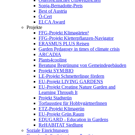
Österreichisches Umweltzeichen
Sonja-Bernadotte-Preis
Best of Austria
Ö-Cert
ELCA Award
Projekte
FFG-Projekt Klimagärten³
FFG-Projekt Kletterpflanzen-Navigator
ERASMUS PLUS Reisen
Garden Pedagogy in times of climate crisis
ARCADIA
Plants4cooling
Beratung Begrünung von Gemeindegebäuden
Projekt SYM:BIO
LE-Projekt Schmetterlinge fördern
EU-Projekt LIVING GARDENS
EU-Projekt Creating Nature Garden and
Learning Through It
Projekt Stadtgrün
Torfausstieg für HobbygärtnerInnen
ETZ-Projekt Klimagrün
EU-Projekt Grün.Raum
EDUGARD - Education in Gardens
ReHABITAT Siedlung
Soziale Einrichtungen