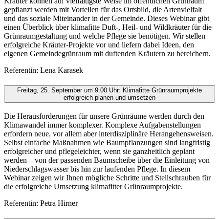
Kräuter können auf vielfältigste Weise im öffentlichen Grünraum
gepflanzt werden mit Vorteilen für das Ortsbild, die Artenvielfalt
und das soziale Miteinander in der Gemeinde. Dieses Webinar gibt
einen Überblick über klimafitte Duft-, Heil- und Wildkräuter für die
Grünraumgestaltung und welche Pflege sie benötigen. Wir stellen
erfolgreiche Kräuter-Projekte vor und liefern dabei Ideen, den
eigenen Gemeindegrünraum mit duftenden Kräutern zu bereichern.
Referentin: Lena Karasek
Freitag, 25. September um 9.00 Uhr: Klimafitte Grünraumprojekte
erfolgreich planen und umsetzen
Die Herausforderungen für unsere Grünräume werden durch den
Klimawandel immer komplexer. Komplexe Aufgabenstellungen
erfordern neue, vor allem aber interdisziplinäre Herangehensweisen.
Selbst einfache Maßnahmen wie Baumpflanzungen sind langfristig
erfolgreicher und pflegeleichter, wenn sie ganzheitlich geplant
werden – von der passenden Baumscheibe über die Einleitung von
Niederschlagswasser bis hin zur laufenden Pflege. In diesem
Webinar zeigen wir Ihnen mögliche Schritte und Stellschrauben für
die erfolgreiche Umsetzung klimafitter Grünraumprojekte.
Referentin: Petra Hirner