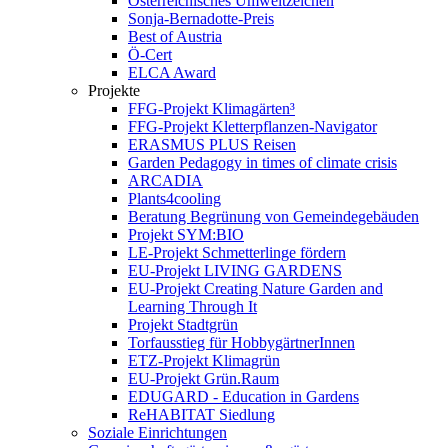
Österreichisches Umweltzeichen
Sonja-Bernadotte-Preis
Best of Austria
Ö-Cert
ELCA Award
Projekte
FFG-Projekt Klimagärten³
FFG-Projekt Kletterpflanzen-Navigator
ERASMUS PLUS Reisen
Garden Pedagogy in times of climate crisis
ARCADIA
Plants4cooling
Beratung Begrünung von Gemeindegebäuden
Projekt SYM:BIO
LE-Projekt Schmetterlinge fördern
EU-Projekt LIVING GARDENS
EU-Projekt Creating Nature Garden and
Learning Through It
Projekt Stadtgrün
Torfausstieg für HobbygärtnerInnen
ETZ-Projekt Klimagrün
EU-Projekt Grün.Raum
EDUGARD - Education in Gardens
ReHABITAT Siedlung
Soziale Einrichtungen