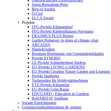
Österreichisches Umweltzeichen
Sonja-Bernadotte-Preis
Best of Austria
Ö-Cert
ELCA Award
Projekte
FFG-Projekt Klimagärten³
FFG-Projekt Kletterpflanzen-Navigator
ERASMUS PLUS Reisen
Garden Pedagogy in times of climate crisis
ARCADIA
Plants4cooling
Beratung Begrünung von Gemeindegebäuden
Projekt SYM:BIO
LE-Projekt Schmetterlinge fördern
EU-Projekt LIVING GARDENS
EU-Projekt Creating Nature Garden and Learning 
Projekt Stadtgrün
Torfausstieg für HobbygärtnerInnen
ETZ-Projekt Klimagrün
EU-Projekt Grün.Raum
EDUGARD - Education in Gardens
ReHABITAT Siedlung
Soziale Einrichtungen
Gemeinschaftsgärtnerinnen & -gärtner