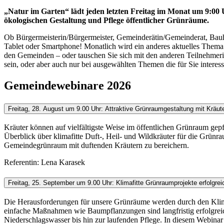
„Natur im Garten“ lädt jeden letzten Freitag im Monat um 9:00
ökologischen Gestaltung und Pflege öffentlicher Grünräume.
Ob Bürgermeisterin/Bürgermeister, Gemeinderätin/Gemeinderat, Bauho
Tablet oder Smartphone! Monatlich wird ein anderes aktuelles Thema a
den Gemeinden – oder tauschen Sie sich mit den anderen Teilnehmerin
sein, oder aber auch nur bei ausgewählten Themen die für Sie interess
Gemeindewebinare 2026
Freitag, 28. August um 9.00 Uhr: Attraktive Grünraumgestaltung mit Kräut
Kräuter können auf vielfältigste Weise im öffentlichen Grünraum gepfl
Überblick über klimafitte Duft-, Heil- und Wildkräuter für die Grünra
Gemeindegrünraum mit duftenden Kräutern zu bereichern.
Referentin: Lena Karasek
Freitag, 25. September um 9.00 Uhr: Klimafitte Grünraumprojekte erfolgre
Die Herausforderungen für unsere Grünräume werden durch den Klima
einfache Maßnahmen wie Baumpflanzungen sind langfristig erfolgreic
Niederschlagswasser bis hin zur laufenden Pflege. In diesem Webinar