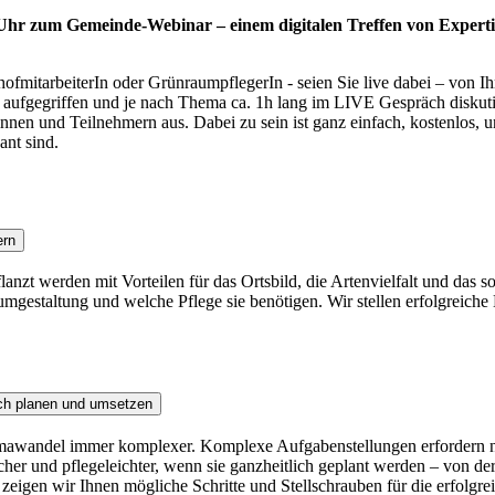
 Uhr zum Gemeinde-Webinar – einem digitalen Treffen von Experti
fmitarbeiterIn oder GrünraumpflegerIn - seien Sie live dabei – von I
ufgegriffen und je nach Thema ca. 1h lang im LIVE Gespräch diskutiert
nen und Teilnehmern aus. Dabei zu sein ist ganz einfach, kostenlos, u
ant sind.
ern
anzt werden mit Vorteilen für das Ortsbild, die Artenvielfalt und das 
umgestaltung und welche Pflege sie benötigen. Wir stellen erfolgreiche 
ich planen und umsetzen
wandel immer komplexer. Komplexe Aufgabenstellungen erfordern neue
her und pflegeleichter, wenn sie ganzheitlich geplant werden – von d
 zeigen wir Ihnen mögliche Schritte und Stellschrauben für die erfolgr