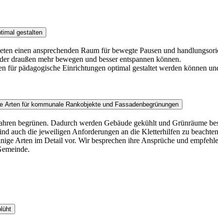
timal gestalten
bieten einen ansprechenden Raum für bewegte Pausen und handlungsorien
inder draußen mehr bewegen und besser entspannen können.
en für pädagogische Einrichtungen optimal gestaltet werden können u
ende Arten für kommunale Rankobjekte und Fassadenbegrünungen
 Jahren begrünen. Dadurch werden Gebäude gekühlt und Grünräume besch
nd auch die jeweiligen Anforderungen an die Kletterhilfen zu beacht
ie einige Arten im Detail vor. Wir besprechen ihre Ansprüche und empf
Gemeinde.
lüht