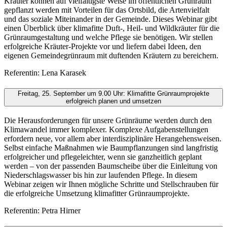
Kräuter können auf vielfältigste Weise im öffentlichen Grünraum
gepflanzt werden mit Vorteilen für das Ortsbild, die Artenvielfalt
und das soziale Miteinander in der Gemeinde. Dieses Webinar gibt
einen Überblick über klimafitte Duft-, Heil- und Wildkräuter für die
Grünraumgestaltung und welche Pflege sie benötigen. Wir stellen
erfolgreiche Kräuter-Projekte vor und liefern dabei Ideen, den
eigenen Gemeindegrünraum mit duftenden Kräutern zu bereichern.
Referentin: Lena Karasek
Freitag, 25. September um 9.00 Uhr: Klimafitte Grünraumprojekte
erfolgreich planen und umsetzen
Die Herausforderungen für unsere Grünräume werden durch den
Klimawandel immer komplexer. Komplexe Aufgabenstellungen
erfordern neue, vor allem aber interdisziplinäre Herangehensweisen.
Selbst einfache Maßnahmen wie Baumpflanzungen sind langfristig
erfolgreicher und pflegeleichter, wenn sie ganzheitlich geplant
werden – von der passenden Baumscheibe über die Einleitung von
Niederschlagswasser bis hin zur laufenden Pflege. In diesem
Webinar zeigen wir Ihnen mögliche Schritte und Stellschrauben für
die erfolgreiche Umsetzung klimafitter Grünraumprojekte.
Referentin: Petra Hirner