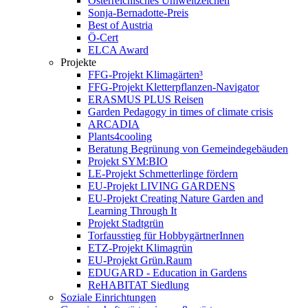
Österreichisches Umweltzeichen
Sonja-Bernadotte-Preis
Best of Austria
Ö-Cert
ELCA Award
Projekte
FFG-Projekt Klimagärten³
FFG-Projekt Kletterpflanzen-Navigator
ERASMUS PLUS Reisen
Garden Pedagogy in times of climate crisis
ARCADIA
Plants4cooling
Beratung Begrünung von Gemeindegebäuden
Projekt SYM:BIO
LE-Projekt Schmetterlinge fördern
EU-Projekt LIVING GARDENS
EU-Projekt Creating Nature Garden and
Learning Through It
Projekt Stadtgrün
Torfausstieg für HobbygärtnerInnen
ETZ-Projekt Klimagrün
EU-Projekt Grün.Raum
EDUGARD - Education in Gardens
ReHABITAT Siedlung
Soziale Einrichtungen