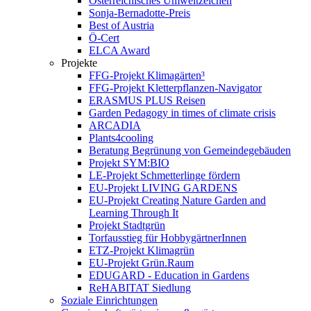
Österreichisches Umweltzeichen
Sonja-Bernadotte-Preis
Best of Austria
Ö-Cert
ELCA Award
Projekte
FFG-Projekt Klimagärten³
FFG-Projekt Kletterpflanzen-Navigator
ERASMUS PLUS Reisen
Garden Pedagogy in times of climate crisis
ARCADIA
Plants4cooling
Beratung Begrünung von Gemeindegebäuden
Projekt SYM:BIO
LE-Projekt Schmetterlinge fördern
EU-Projekt LIVING GARDENS
EU-Projekt Creating Nature Garden and
Learning Through It
Projekt Stadtgrün
Torfausstieg für HobbygärtnerInnen
ETZ-Projekt Klimagrün
EU-Projekt Grün.Raum
EDUGARD - Education in Gardens
ReHABITAT Siedlung
Soziale Einrichtungen