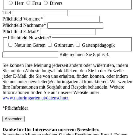
Herr
Frau
Divers
Titel
Pflichtfeld
Vorname
*
Pflichtfeld
Nachname
*
Pflichtfeld
E-Mail
*
Pflichtfeld
Newsletter
*
Natur im Garten
Grünraum
Gartenpädagogik
Bitte rechnen Sie 8 plus 3.
Sie können Ihre Meinung jederzeit ändern oder widerrufen, indem
Sie auf den Abbestellungs-Link klicken, den Sie in der Fußzeile
jeder E-Mail, die Sie von uns erhalten, finden können, oder indem
Sie uns unter newsletter@naturimgarten.at kontaktieren. Wir werden
Ihre Informationen mit Sorgfalt und Respekt behandeln. Weitere
Informationen finden Sie auf unserer Website unter
www.naturimgarten.at/datenschutz
.
*Pflichtfelder
Absenden
Danke für Ihr Interesse an unserem Newsletter.
In wenigen Minuten erhalten Sie eine Bestätigungs-Email. Folgen