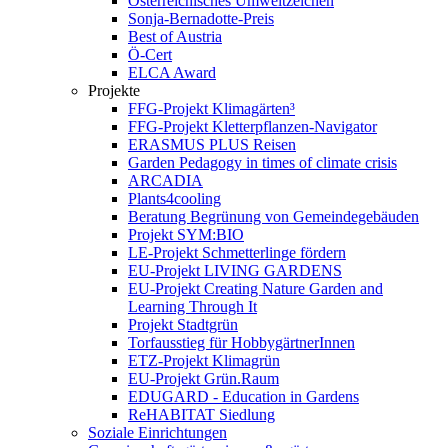
Österreichisches Umweltzeichen
Sonja-Bernadotte-Preis
Best of Austria
Ö-Cert
ELCA Award
Projekte
FFG-Projekt Klimagärten³
FFG-Projekt Kletterpflanzen-Navigator
ERASMUS PLUS Reisen
Garden Pedagogy in times of climate crisis
ARCADIA
Plants4cooling
Beratung Begrünung von Gemeindegebäuden
Projekt SYM:BIO
LE-Projekt Schmetterlinge fördern
EU-Projekt LIVING GARDENS
EU-Projekt Creating Nature Garden and
Learning Through It
Projekt Stadtgrün
Torfausstieg für HobbygärtnerInnen
ETZ-Projekt Klimagrün
EU-Projekt Grün.Raum
EDUGARD - Education in Gardens
ReHABITAT Siedlung
Soziale Einrichtungen