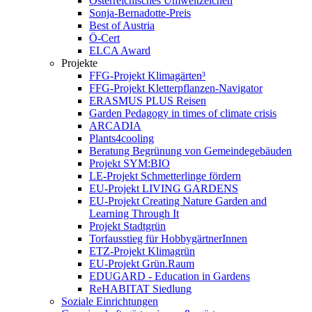
Österreichisches Umweltzeichen
Sonja-Bernadotte-Preis
Best of Austria
Ö-Cert
ELCA Award
Projekte
FFG-Projekt Klimagärten³
FFG-Projekt Kletterpflanzen-Navigator
ERASMUS PLUS Reisen
Garden Pedagogy in times of climate crisis
ARCADIA
Plants4cooling
Beratung Begrünung von Gemeindegebäuden
Projekt SYM:BIO
LE-Projekt Schmetterlinge fördern
EU-Projekt LIVING GARDENS
EU-Projekt Creating Nature Garden and
Learning Through It
Projekt Stadtgrün
Torfausstieg für HobbygärtnerInnen
ETZ-Projekt Klimagrün
EU-Projekt Grün.Raum
EDUGARD - Education in Gardens
ReHABITAT Siedlung
Soziale Einrichtungen