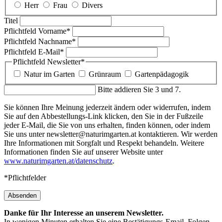
Herr
Frau
Divers
Titel
Pflichtfeld
Vorname
*
Pflichtfeld
Nachname
*
Pflichtfeld
E-Mail
*
Pflichtfeld
Newsletter
*
Natur im Garten
Grünraum
Gartenpädagogik
Bitte addieren Sie 3 und 7.
Sie können Ihre Meinung jederzeit ändern oder widerrufen, indem
Sie auf den Abbestellungs-Link klicken, den Sie in der Fußzeile
jeder E-Mail, die Sie von uns erhalten, finden können, oder indem
Sie uns unter newsletter@naturimgarten.at kontaktieren. Wir werden
Ihre Informationen mit Sorgfalt und Respekt behandeln. Weitere
Informationen finden Sie auf unserer Website unter
www.naturimgarten.at/datenschutz
.
*Pflichtfelder
Absenden
Danke für Ihr Interesse an unserem Newsletter.
In wenigen Minuten erhalten Sie eine Bestätigungs-Email. Folgen