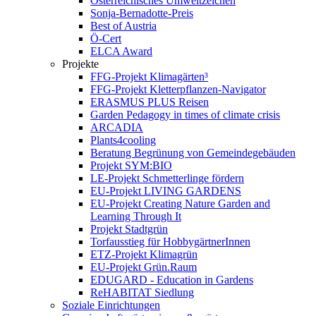
Österreichisches Umweltzeichen
Sonja-Bernadotte-Preis
Best of Austria
Ö-Cert
ELCA Award
Projekte
FFG-Projekt Klimagärten³
FFG-Projekt Kletterpflanzen-Navigator
ERASMUS PLUS Reisen
Garden Pedagogy in times of climate crisis
ARCADIA
Plants4cooling
Beratung Begrünung von Gemeindegebäuden
Projekt SYM:BIO
LE-Projekt Schmetterlinge fördern
EU-Projekt LIVING GARDENS
EU-Projekt Creating Nature Garden and
Learning Through It
Projekt Stadtgrün
Torfausstieg für HobbygärtnerInnen
ETZ-Projekt Klimagrün
EU-Projekt Grün.Raum
EDUGARD - Education in Gardens
ReHABITAT Siedlung
Soziale Einrichtungen