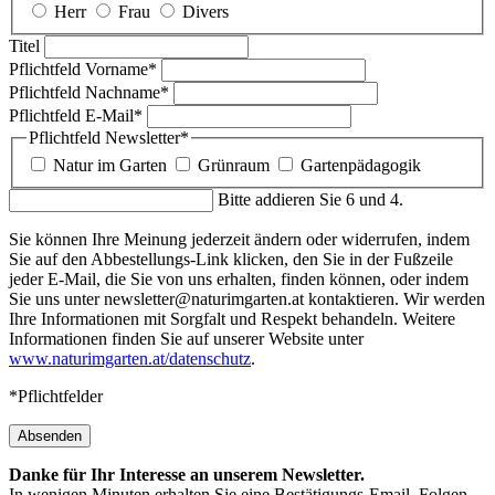
Herr
Frau
Divers
Titel
Pflichtfeld
Vorname
*
Pflichtfeld
Nachname
*
Pflichtfeld
E-Mail
*
Pflichtfeld
Newsletter
*
Natur im Garten
Grünraum
Gartenpädagogik
Bitte addieren Sie 6 und 4.
Sie können Ihre Meinung jederzeit ändern oder widerrufen, indem
Sie auf den Abbestellungs-Link klicken, den Sie in der Fußzeile
jeder E-Mail, die Sie von uns erhalten, finden können, oder indem
Sie uns unter newsletter@naturimgarten.at kontaktieren. Wir werden
Ihre Informationen mit Sorgfalt und Respekt behandeln. Weitere
Informationen finden Sie auf unserer Website unter
www.naturimgarten.at/datenschutz
.
*Pflichtfelder
Absenden
Danke für Ihr Interesse an unserem Newsletter.
In wenigen Minuten erhalten Sie eine Bestätigungs-Email. Folgen