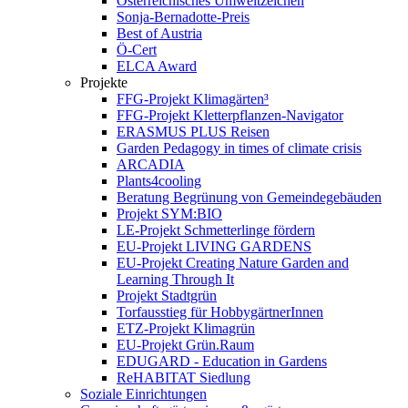
Österreichisches Umweltzeichen
Sonja-Bernadotte-Preis
Best of Austria
Ö-Cert
ELCA Award
Projekte
FFG-Projekt Klimagärten³
FFG-Projekt Kletterpflanzen-Navigator
ERASMUS PLUS Reisen
Garden Pedagogy in times of climate crisis
ARCADIA
Plants4cooling
Beratung Begrünung von Gemeindegebäuden
Projekt SYM:BIO
LE-Projekt Schmetterlinge fördern
EU-Projekt LIVING GARDENS
EU-Projekt Creating Nature Garden and
Learning Through It
Projekt Stadtgrün
Torfausstieg für HobbygärtnerInnen
ETZ-Projekt Klimagrün
EU-Projekt Grün.Raum
EDUGARD - Education in Gardens
ReHABITAT Siedlung
Soziale Einrichtungen