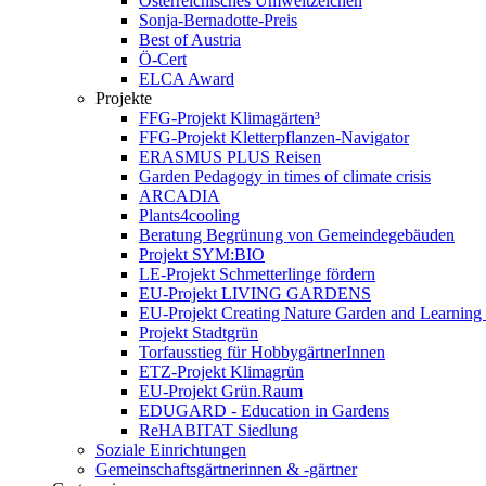
Österreichisches Umweltzeichen
Sonja-Bernadotte-Preis
Best of Austria
Ö-Cert
ELCA Award
Projekte
FFG-Projekt Klimagärten³
FFG-Projekt Kletterpflanzen-Navigator
ERASMUS PLUS Reisen
Garden Pedagogy in times of climate crisis
ARCADIA
Plants4cooling
Beratung Begrünung von Gemeindegebäuden
Projekt SYM:BIO
LE-Projekt Schmetterlinge fördern
EU-Projekt LIVING GARDENS
EU-Projekt Creating Nature Garden and Learning 
Projekt Stadtgrün
Torfausstieg für HobbygärtnerInnen
ETZ-Projekt Klimagrün
EU-Projekt Grün.Raum
EDUGARD - Education in Gardens
ReHABITAT Siedlung
Soziale Einrichtungen
Gemeinschaftsgärtnerinnen & -gärtner