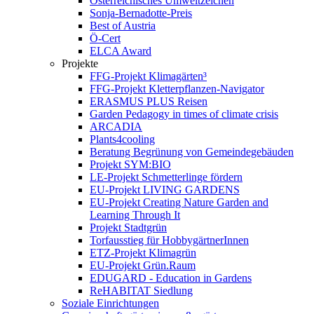
Österreichisches Umweltzeichen
Sonja-Bernadotte-Preis
Best of Austria
Ö-Cert
ELCA Award
Projekte
FFG-Projekt Klimagärten³
FFG-Projekt Kletterpflanzen-Navigator
ERASMUS PLUS Reisen
Garden Pedagogy in times of climate crisis
ARCADIA
Plants4cooling
Beratung Begrünung von Gemeindegebäuden
Projekt SYM:BIO
LE-Projekt Schmetterlinge fördern
EU-Projekt LIVING GARDENS
EU-Projekt Creating Nature Garden and
Learning Through It
Projekt Stadtgrün
Torfausstieg für HobbygärtnerInnen
ETZ-Projekt Klimagrün
EU-Projekt Grün.Raum
EDUGARD - Education in Gardens
ReHABITAT Siedlung
Soziale Einrichtungen