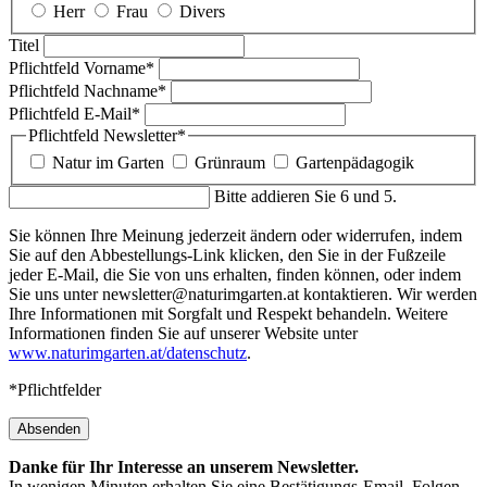
Herr
Frau
Divers
Titel
Pflichtfeld
Vorname
*
Pflichtfeld
Nachname
*
Pflichtfeld
E-Mail
*
Pflichtfeld
Newsletter
*
Natur im Garten
Grünraum
Gartenpädagogik
Bitte addieren Sie 6 und 5.
Sie können Ihre Meinung jederzeit ändern oder widerrufen, indem
Sie auf den Abbestellungs-Link klicken, den Sie in der Fußzeile
jeder E-Mail, die Sie von uns erhalten, finden können, oder indem
Sie uns unter newsletter@naturimgarten.at kontaktieren. Wir werden
Ihre Informationen mit Sorgfalt und Respekt behandeln. Weitere
Informationen finden Sie auf unserer Website unter
www.naturimgarten.at/datenschutz
.
*Pflichtfelder
Absenden
Danke für Ihr Interesse an unserem Newsletter.
In wenigen Minuten erhalten Sie eine Bestätigungs-Email. Folgen