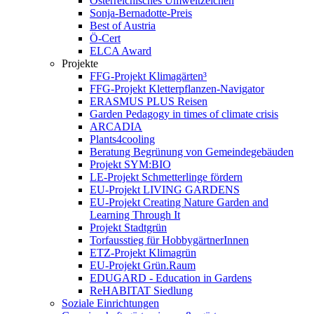
Österreichisches Umweltzeichen
Sonja-Bernadotte-Preis
Best of Austria
Ö-Cert
ELCA Award
Projekte
FFG-Projekt Klimagärten³
FFG-Projekt Kletterpflanzen-Navigator
ERASMUS PLUS Reisen
Garden Pedagogy in times of climate crisis
ARCADIA
Plants4cooling
Beratung Begrünung von Gemeindegebäuden
Projekt SYM:BIO
LE-Projekt Schmetterlinge fördern
EU-Projekt LIVING GARDENS
EU-Projekt Creating Nature Garden and
Learning Through It
Projekt Stadtgrün
Torfausstieg für HobbygärtnerInnen
ETZ-Projekt Klimagrün
EU-Projekt Grün.Raum
EDUGARD - Education in Gardens
ReHABITAT Siedlung
Soziale Einrichtungen