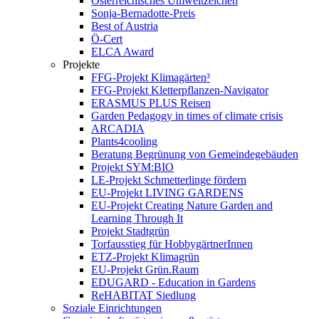
Österreichisches Umweltzeichen
Sonja-Bernadotte-Preis
Best of Austria
Ö-Cert
ELCA Award
Projekte
FFG-Projekt Klimagärten³
FFG-Projekt Kletterpflanzen-Navigator
ERASMUS PLUS Reisen
Garden Pedagogy in times of climate crisis
ARCADIA
Plants4cooling
Beratung Begrünung von Gemeindegebäuden
Projekt SYM:BIO
LE-Projekt Schmetterlinge fördern
EU-Projekt LIVING GARDENS
EU-Projekt Creating Nature Garden and
Learning Through It
Projekt Stadtgrün
Torfausstieg für HobbygärtnerInnen
ETZ-Projekt Klimagrün
EU-Projekt Grün.Raum
EDUGARD - Education in Gardens
ReHABITAT Siedlung
Soziale Einrichtungen