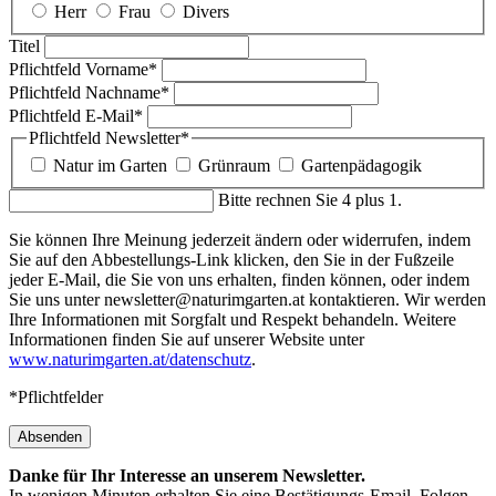
Herr
Frau
Divers
Titel
Pflichtfeld
Vorname
*
Pflichtfeld
Nachname
*
Pflichtfeld
E-Mail
*
Pflichtfeld
Newsletter
*
Natur im Garten
Grünraum
Gartenpädagogik
Bitte rechnen Sie 4 plus 1.
Sie können Ihre Meinung jederzeit ändern oder widerrufen, indem
Sie auf den Abbestellungs-Link klicken, den Sie in der Fußzeile
jeder E-Mail, die Sie von uns erhalten, finden können, oder indem
Sie uns unter newsletter@naturimgarten.at kontaktieren. Wir werden
Ihre Informationen mit Sorgfalt und Respekt behandeln. Weitere
Informationen finden Sie auf unserer Website unter
www.naturimgarten.at/datenschutz
.
*Pflichtfelder
Absenden
Danke für Ihr Interesse an unserem Newsletter.
In wenigen Minuten erhalten Sie eine Bestätigungs-Email. Folgen