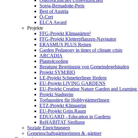
Österreichisches Umweltzeichen
Sonja-Bernadotte-Preis
Best of Austria
Ö-Cert
ELCA Award
Projekte
FFG-Projekt Klimagärten³
FFG-Projekt Kletterpflanzen-Navigator
ERASMUS PLUS Reisen
Garden Pedagogy in times of climate crisis
ARCADIA
Plants4cooling
Beratung Begrünung von Gemeindegebäuden
Projekt SYM:BIO
LE-Projekt Schmetterlinge fördern
EU-Projekt LIVING GARDENS
EU-Projekt Creating Nature Garden and Learning 
Projekt Stadtgrün
Torfausstieg für HobbygärtnerInnen
ETZ-Projekt Klimagrün
EU-Projekt Grün.Raum
EDUGARD - Education in Gardens
ReHABITAT Siedlung
Soziale Einrichtungen
Gemeinschaftsgärtnerinnen & -gärtner