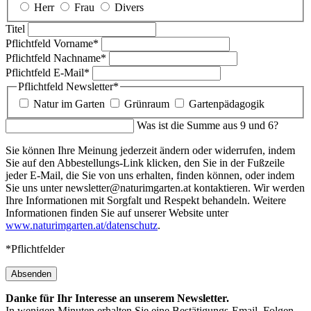
Herr
Frau
Divers
Titel
Pflichtfeld
Vorname
*
Pflichtfeld
Nachname
*
Pflichtfeld
E-Mail
*
Pflichtfeld
Newsletter
*
Natur im Garten
Grünraum
Gartenpädagogik
Was ist die Summe aus 9 und 6?
Sie können Ihre Meinung jederzeit ändern oder widerrufen, indem
Sie auf den Abbestellungs-Link klicken, den Sie in der Fußzeile
jeder E-Mail, die Sie von uns erhalten, finden können, oder indem
Sie uns unter newsletter@naturimgarten.at kontaktieren. Wir werden
Ihre Informationen mit Sorgfalt und Respekt behandeln. Weitere
Informationen finden Sie auf unserer Website unter
www.naturimgarten.at/datenschutz
.
*Pflichtfelder
Absenden
Danke für Ihr Interesse an unserem Newsletter.
In wenigen Minuten erhalten Sie eine Bestätigungs-Email. Folgen