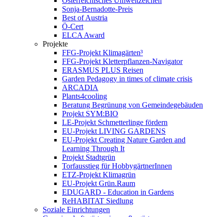
Österreichisches Umweltzeichen
Sonja-Bernadotte-Preis
Best of Austria
Ö-Cert
ELCA Award
Projekte
FFG-Projekt Klimagärten³
FFG-Projekt Kletterpflanzen-Navigator
ERASMUS PLUS Reisen
Garden Pedagogy in times of climate crisis
ARCADIA
Plants4cooling
Beratung Begrünung von Gemeindegebäuden
Projekt SYM:BIO
LE-Projekt Schmetterlinge fördern
EU-Projekt LIVING GARDENS
EU-Projekt Creating Nature Garden and
Learning Through It
Projekt Stadtgrün
Torfausstieg für HobbygärtnerInnen
ETZ-Projekt Klimagrün
EU-Projekt Grün.Raum
EDUGARD - Education in Gardens
ReHABITAT Siedlung
Soziale Einrichtungen