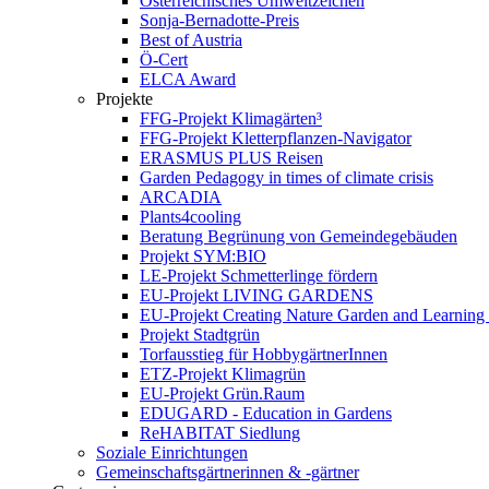
Österreichisches Umweltzeichen
Sonja-Bernadotte-Preis
Best of Austria
Ö-Cert
ELCA Award
Projekte
FFG-Projekt Klimagärten³
FFG-Projekt Kletterpflanzen-Navigator
ERASMUS PLUS Reisen
Garden Pedagogy in times of climate crisis
ARCADIA
Plants4cooling
Beratung Begrünung von Gemeindegebäuden
Projekt SYM:BIO
LE-Projekt Schmetterlinge fördern
EU-Projekt LIVING GARDENS
EU-Projekt Creating Nature Garden and Learning 
Projekt Stadtgrün
Torfausstieg für HobbygärtnerInnen
ETZ-Projekt Klimagrün
EU-Projekt Grün.Raum
EDUGARD - Education in Gardens
ReHABITAT Siedlung
Soziale Einrichtungen
Gemeinschaftsgärtnerinnen & -gärtner